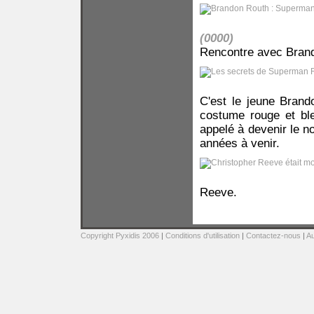
(0000)
Rencontre avec Brand
C'est le jeune Brand
costume rouge et bl
appelé à devenir le n
années à venir.
Reeve.
Copyright Pyxidis 2006
|
Conditions d'utilisation
|
Contactez-nous
|
Au