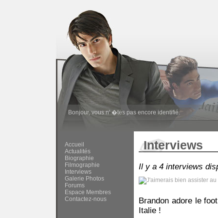
Bonjour,
vous n' �tes pas encore identifié
.
Interviews
Accueil
Actualités
Biographie
Filmographie
Il y a 4 interviews di
Interviews
Galerie Photos
Forums
Espace Membres
Contactez-nous
Brandon adore le footb
Italie !