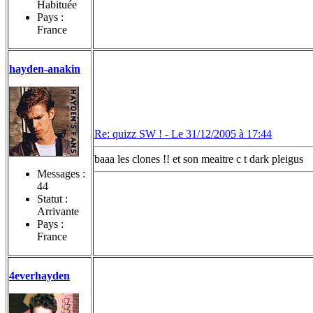
Habituée
Pays :
France
hayden-anakin
Re: quizz SW ! -
Le 31/12/2005 à 17:44
baaa les clones !! et son meaitre c t dark pleigus
Messages :
44
Statut :
Arrivante
Pays :
France
4everhayden