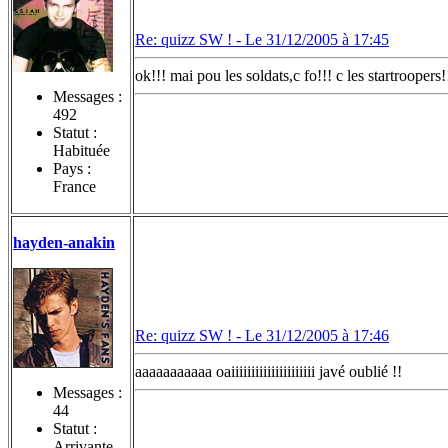
Re: quizz SW ! -
Le 31/12/2005 à 17:45
ok!!! mai pou les soldats,c fo!!! c les startroopers!
Messages :
492
Statut :
Habituée
Pays :
France
hayden-anakin
Re: quizz SW ! -
Le 31/12/2005 à 17:46
aaaaaaaaaaa oaiiiiiiiiiiiiiiiiiiiii javé oublié !!
Messages :
44
Statut :
Arrivante