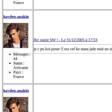
France
hayden-anakin
Re: quizz SW ! -
Le 31/12/2005 à 17:53
je c pu koi poser !! ess vré ke mara jade etait un s
Messages :
44
Statut :
Arrivante
Pays :
France
hayden-anakin