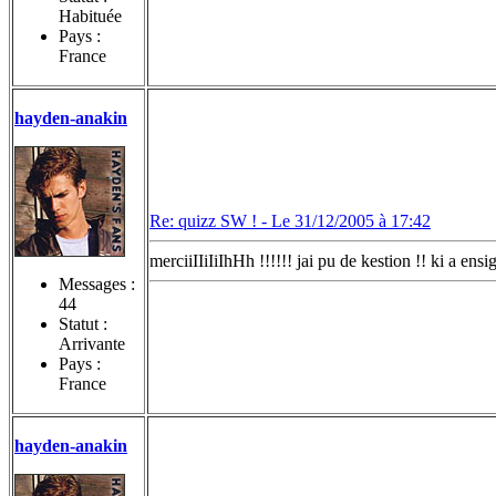
Habituée
Pays :
France
hayden-anakin
Re: quizz SW ! -
Le 31/12/2005 à 17:42
merciiIIiIiIhHh !!!!!! jai pu de kestion !! ki a ens
Messages :
44
Statut :
Arrivante
Pays :
France
hayden-anakin