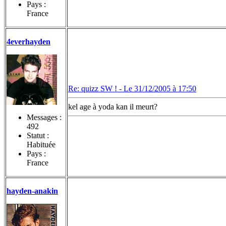
Pays :
France
4everhayden
Re: quizz SW ! -
Le 31/12/2005 à 17:50
kel age à yoda kan il meurt?
Messages :
492
Statut :
Habituée
Pays :
France
hayden-anakin