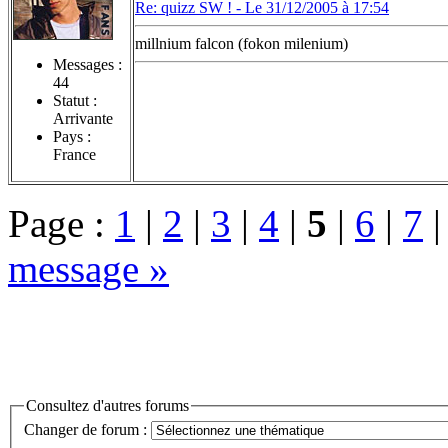
Re: quizz SW ! -
Le 31/12/2005 à 17:54
millnium falcon (fokon milenium)
Messages :
44
Statut :
Arrivante
Pays :
France
Page :
1
|
2
|
3
|
4
|
5
|
6
|
7
message »
Consultez d'autres forums
Changer de forum :