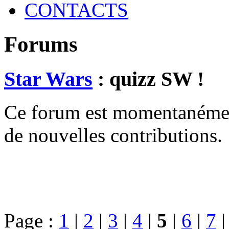
CONTACTS
Forums
Star Wars
: quizz SW !
Ce forum est momentanément 
de nouvelles contributions.
Page :
1
|
2
|
3
|
4
|
5
|
6
|
7