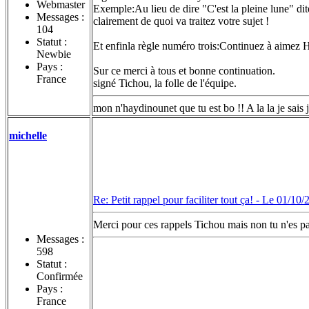
Webmaster
Exemple:Au lieu de dire "C'est la pleine lune" dit
Messages :
clairement de quoi va traitez votre sujet !
104
Statut :
Et enfinla règle numéro trois:Continuez à aimez H
Newbie
Pays :
Sur ce merci à tous et bonne continuation.
France
signé Tichou, la folle de l'équipe.
mon n'haydinounet que tu est bo !! A la la je 
michelle
Re: Petit rappel pour faciliter tout ça! -
Le 01/10/
Merci pour ces rappels Tichou mais non tu n'es pas
Messages :
598
Statut :
Confirmée
Pays :
France