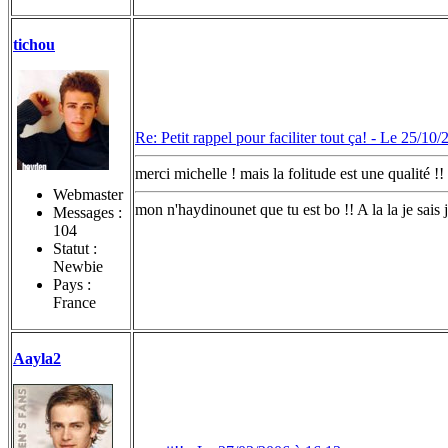
tichou
Re: Petit rappel pour faciliter tout ça! -
Le 25/10/
merci michelle ! mais la folitude est une qualit
Webmaster
mon n'haydinounet que tu est bo !! A la la je 
Messages :
104
Statut :
Newbie
Pays :
France
Aayla2