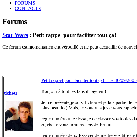
FORUMS
CONTACTS
Forums
Star Wars
: Petit rappel pour faciliter tout ça!
Ce forum est momentanément vérouillé et ne peut accueillir de nouvell
Petit rappel pour faciliter tout ça! -
Le 30/09/2005
Bonjour à tout les fans d'hayden !
tichou
Je me présente,je suis Tichou et je fais partie d
plus beau lol).Mais, je voudrais juste vous rappele
regle numéro une :Essayé de classer vos topics dan
sujets ne vous trompez pas de forum.
regle numéro deux:Essayer de mettre vos titre d