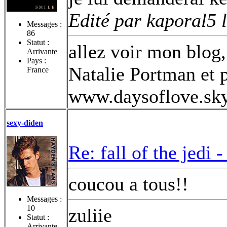
Edité par kaporal5 
Messages :
86
Statut :
allez voir mon blog,
Arrivante
Pays :
Natalie Portman et p
France
www.daysoflove.sk
sexy-diden
Re: fall of the jedi 
coucou a tous!!
Messages :
10
zuliie
Statut :
Arrivante