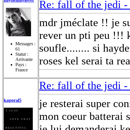
haydenmylover
Re: fall of the jedi 
mdr jméclate !! je s
rever un pti peu !!! 
Messages :
soufle........ si hay
61
Statut :
roses kel serai ta re
Arrivante
Pays :
France
Re: fall of the jedi 
je resterai super co
kaporal5
mon coeur batterai s
je lui demanderai ke