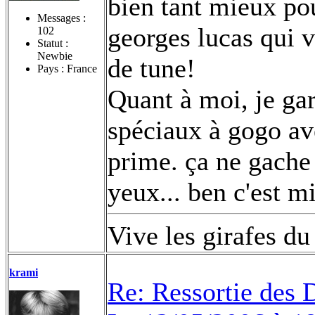
bien tant mieux pou
Messages :
georges lucas qui v
102
Statut :
Newbie
de tune!
Pays : France
Quant à moi, je gar
spéciaux à gogo av
prime.
ça ne gache 
yeux... ben c'est m
Vive les girafes d
krami
Re: Ressortie des 