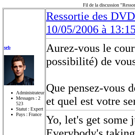
Fil de la discussion "Ress
Ressortie des DVD 
10/05/2006 à 13:1
Aurez-vous le courr
seb
possibilité) de vou
Que pensez-vous d
Administrateur
et quel est votre s
Messages :
2
523
Statut : Expert
Pays : France
Yo, let's get some 
Everybody's taking 