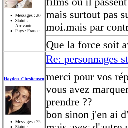
films ou il passen
mais surtout pas su
Messages :
20
Statut :
moi.mais par contr
Arrivante
Pays : France
Que la force soit 
Re: personnages s
merci pour vos ré
Hayden_Chrsitensen
vous avez marquer 
prendre ??
bon sinon j'en ai 
Messages :
75
mais avec d'autre 
Statut :