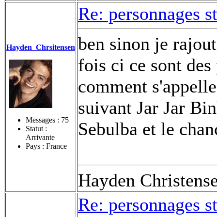
Re: personnages s
ben sinon je rajou
Hayden_Chrsitensen
fois ci ce sont des
comment s'appelle 
suivant Jar Jar Bi
Messages :
75
Sebulba et le cha
Statut :
Arrivante
Pays : France
Hayden Christens
Re: personnages s