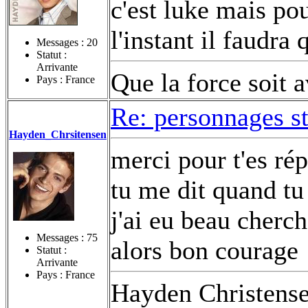
c'est luke mais pou
l'instant il faudra
Messages :
20
Statut :
Arrivante
Que la force soit 
Pays : France
Re: personnages s
Hayden_Chrsitensen
merci pour t'es ré
tu me dit quand tu
j'ai eu beau cherch
Messages :
75
alors bon courage 
Statut :
Arrivante
Pays : France
Hayden Christens