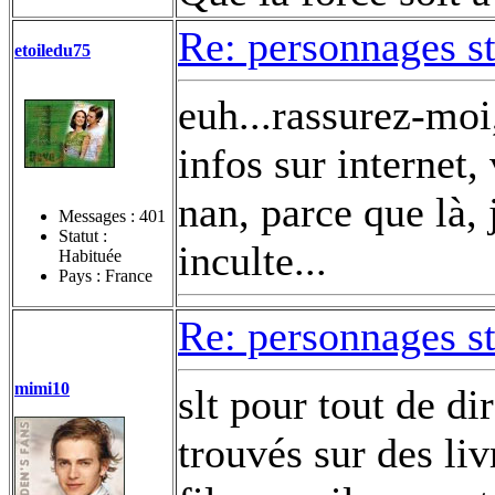
Re: personnages s
etoiledu75
euh...rassurez-moi
infos sur internet,
nan, parce que là, 
Messages :
401
Statut :
inculte...
Habituée
Pays : France
Re: personnages s
mimi10
slt pour tout de di
trouvés sur des liv