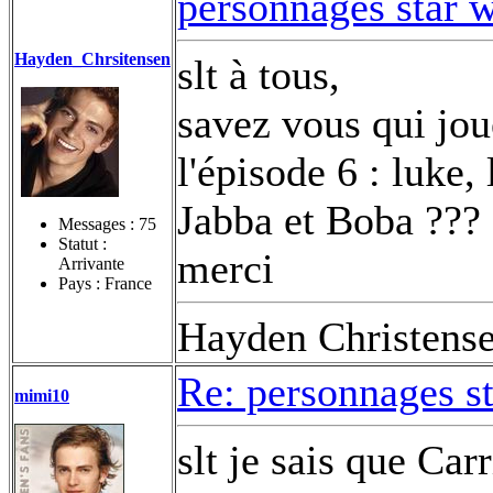
personnages star 
Hayden_Chrsitensen
slt à tous,
savez vous qui jou
l'épisode 6 : luke
Jabba et Boba ???
Messages :
75
Statut :
merci
Arrivante
Pays : France
Hayden Christens
Re: personnages s
mimi10
slt je sais que Car