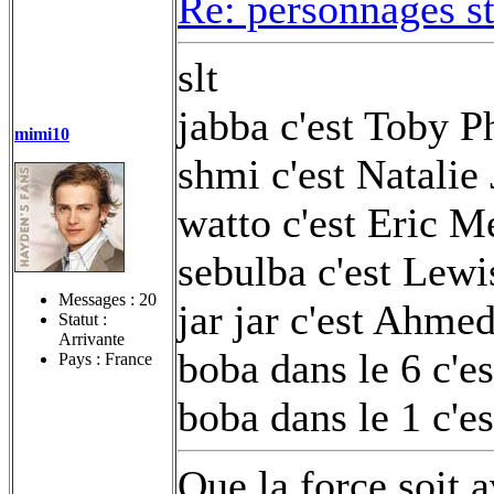
Re: personnages s
slt
jabba c'est Toby P
mimi10
shmi c'est Natalie
watto c'est Eric M
sebulba c'est Lew
Messages :
20
jar jar c'est Ahme
Statut :
Arrivante
boba dans le 6 c'e
Pays : France
boba dans le 1 c'e
Que la force soit 