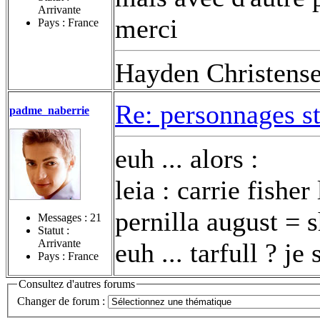
Arrivante
merci
Pays : France
Hayden Christens
Re: personnages s
padme_naberrie
euh ... alors :
leia : carrie fishe
pernilla august = 
Messages :
21
Statut :
Arrivante
euh ... tarfull ? je 
Pays : France
Consultez d'autres forums
Changer de forum :