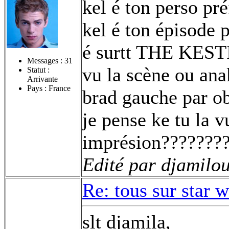
kel é ton perso pré
kel é ton épisode 
é surtt THE KESTI
Messages :
31
vu la scène ou ana
Statut :
Arrivante
Pays : France
brad gauche par ob
je pense ke tu la 
imprésion???????
Edité par djamilo
Re: tous sur star 
slt djamila,