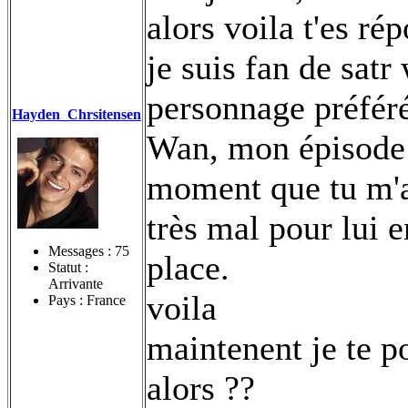
alors voila t'es ré
je suis fan de satr
personnage préféré
Hayden_Chrsitensen
Wan, mon épisode p
moment que tu m'as 
très mal pour lui e
Messages :
75
place.
Statut :
Arrivante
voila
Pays : France
maintenent je te 
alors ??