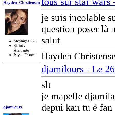
tous sur star wars 
Hayden_Chrsitensen
je suis incolable s
question poser là 
salut
Messages :
75
Statut :
Arrivante
Hayden Christens
Pays : France
djamilours -
Le 26
slt
je mapelle djamila
depui kan tu é fan 
djamilours