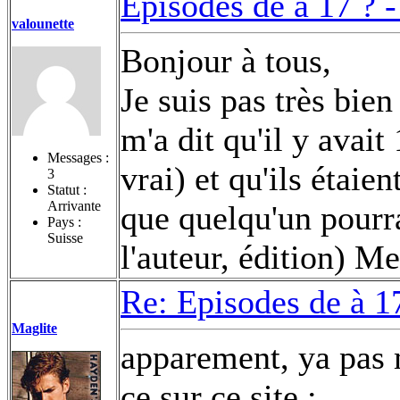
Episodes de à 17 ? 
valounette
Bonjour à tous,
Je suis pas très bie
m'a dit qu'il y avait 
Messages :
vrai) et qu'ils étaien
3
Statut :
Arrivante
que quelqu'un pourr
Pays :
Suisse
l'auteur, édition) M
Re: Episodes de à 1
Maglite
apparement, ya pas m
ce sur ce site :