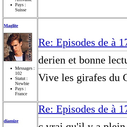
Pays :
Suisse
Maglite
Re: Episodes de à 1
derien et bonne lec
Messages :
102
Vive les girafes du
Statut :
Newbie
Pays :
France
Re: Episodes de à 1
diamize
c vrai qu'il y a plei