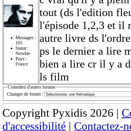
tout (ds l'edition fleu
l'épisode 1,2,3 et il
autre livre ds l'ordr
Messages :
105
ps le dernier a lire 
Statut :
Newbie
Pays :
bien a lire cr il y a
France
ls film
Consultez d'autres forums
Changer de forum :
Copyright Pyxidis 2026 |
Co
d'accessibilité
|
Contactez-n