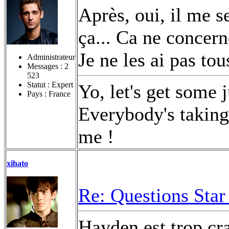
Après, oui, il me s
ça... Ca ne concern
Je ne les ai pas to
Administrateur
Messages :
2
523
Statut : Expert
Yo, let's get some 
Pays : France
Everybody's taking 
me !
xihato
Re: Questions Star
Hayden est trop c