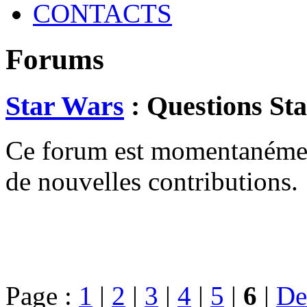
CONTACTS
Forums
Star Wars
: Questions St
Ce forum est momentanément 
de nouvelles contributions.
Page :
1
|
2
|
3
|
4
|
5
|
6
|
De