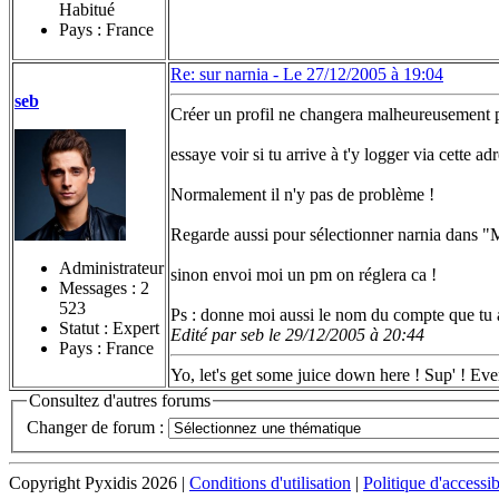
Habitué
Pays : France
Re: sur narnia -
Le 27/12/2005 à 19:04
seb
Créer un profil ne changera malheureusement pa
essaye voir si tu arrive à t'y logger via cette 
Normalement il n'y pas de problème !
Regarde aussi pour sélectionner narnia dans "M
Administrateur
sinon envoi moi un pm on réglera ca !
Messages :
2
523
Ps : donne moi aussi le nom du compte que tu a
Statut : Expert
Edité par seb le 29/12/2005 à 20:44
Pays : France
Yo, let's get some juice down here ! Sup' ! Eve
Consultez d'autres forums
Changer de forum :
Copyright Pyxidis 2026 |
Conditions d'utilisation
|
Politique d'accessib