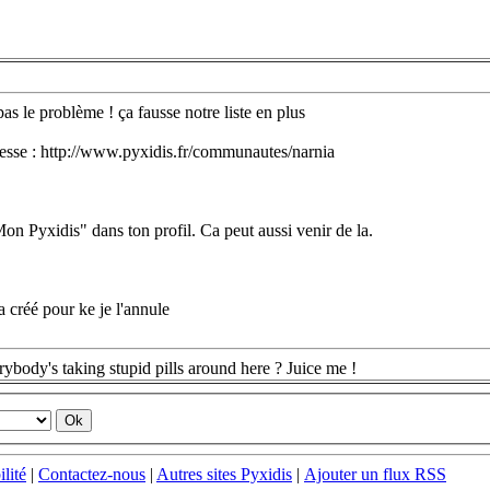
s le problème ! ça fausse notre liste en plus
adresse : http://www.pyxidis.fr/communautes/narnia
on Pyxidis" dans ton profil. Ca peut aussi venir de la.
 créé pour ke je l'annule
rybody's taking stupid pills around here ? Juice me !
ilité
|
Contactez-nous
|
Autres sites Pyxidis
|
Ajouter un flux RSS