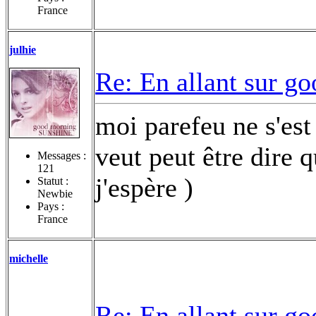
France
julhie
Re: En allant sur go
moi parefeu ne s'est
veut peut être dire qu
Messages :
121
j'espère )
Statut :
Newbie
Pays :
France
michelle
Re: En allant sur go