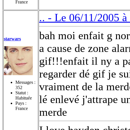
France
.. -
Le 06/11/2005 à
bah moi enfait g nor
starwars
a cause de zone alar
gif!!!enfait il ny a 
regarder dé gif je s
Messages :
vraiment de la merde
352
Statut :
lé enlevé j'attrape u
Habituée
Pays :
France
merde
I love hayden christ