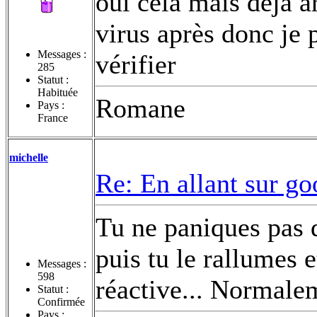
oui cela mais déjà ar
virus après donc je
Messages :
vérifier
285
Statut :
Habituée
Romane
Pays :
France
michelle
Re: En allant sur go
Tu ne paniques pas d
puis tu le rallumes et
Messages :
598
réactive... Normale
Statut :
Confirmée
Pays :