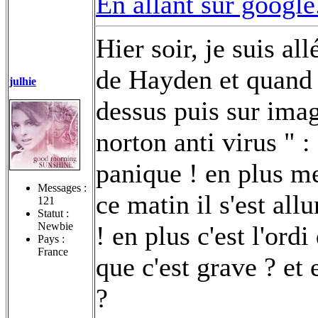
En allant sur google.
Hier soir, je suis al
de Hayden et quand j
julhie
dessus puis sur imag
norton anti virus " :
panique ! en plus me
Messages :
ce matin il s'est a
121
Statut :
Newbie
! en plus c'est l'ord
Pays :
France
que c'est grave ? et 
?