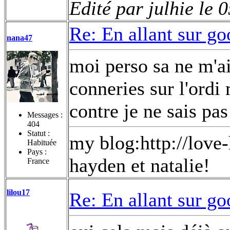
Edité par julhie le 
Re: En allant sur go
nana47
moi perso sa ne m'ai 
conneries sur l'ordi
contre je ne sais pas
Messages :
404
Statut :
my blog:http://love
Habituée
Pays :
hayden et natalie!
France
lilou17
Re: En allant sur go