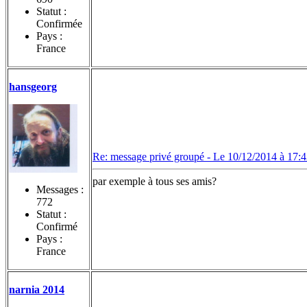
Statut :
Confirmée
Pays :
France
hansgeorg
Re: message privé groupé -
Le 10/12/2014 à 17:
par exemple à tous ses amis?
Messages :
772
Statut :
Confirmé
Pays :
France
narnia 2014