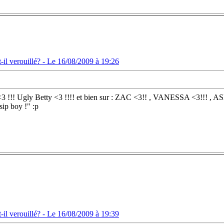
il verouillé? -
Le 16/08/2009 à 19:26
t<3 !!! Ugly Betty <3 !!!! et bien sur : ZAC <3!! , VANESSA <3!!! , A
p boy !" :p
il verouillé? -
Le 16/08/2009 à 19:39