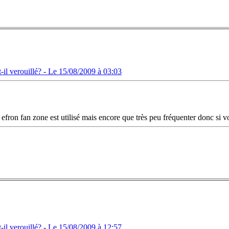
il verouillé? -
Le 15/08/2009 à 03:03
ron fan zone est utilisé mais encore que très peu fréquenter donc si vous
il verouillé? -
Le 15/08/2009 à 12:57