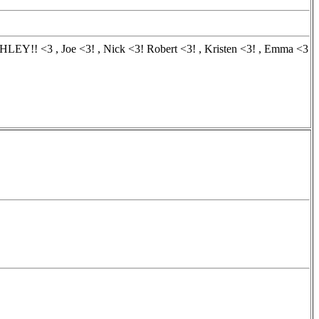
SHLEY!! <3 , Joe <3! , Nick <3! Robert <3! , Kristen <3! , Emma <3