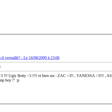
il verouillé? -
Le 16/08/2009 à 23:06
z
t<3 !!! Ugly Betty <3 !!!! et bien sur : ZAC <3!! , VANESSA <3!!! , A
p boy !" :p