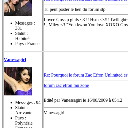
Tu peut poster le lien du forum stp
Lovee Gossip giirls <3 !! Hsm <3!!! Twilligh
Messages :
! , Miley <3 "You kwon You love XOXO.Gossi
381
Statut :
Habitué
Pays : France
Vanessagirl
Re: Pourquoi le forum Zac Efron Unlimited est-
forum zac efron fan zone
Edité par Vanessagirl le 16/08/2009 à 05:12
Messages :
94
Statut :
Arrivante
Vanessagirl
Pays :
Polynésie