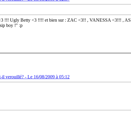
t<3 !!! Ugly Betty <3 !!!! et bien sur : ZAC <3!! , VANESSA <3!!! , A
p boy !" :p
il verouillé? -
Le 16/08/2009 à 05:12