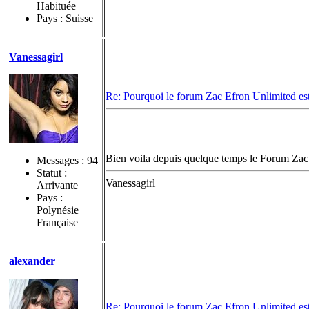
Habituée
Pays : Suisse
Vanessagirl
Re: Pourquoi le forum Zac Efron Unlimited est-
Bien voila depuis quelque temps le Forum Zac ef
Messages :
94
Statut :
Vanessagirl
Arrivante
Pays :
Polynésie
Française
alexander
Re: Pourquoi le forum Zac Efron Unlimited est-