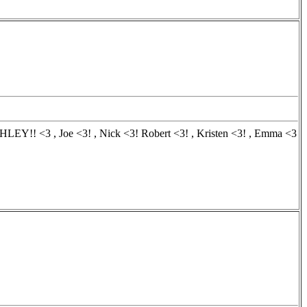
SHLEY!! <3 , Joe <3! , Nick <3! Robert <3! , Kristen <3! , Emma <3