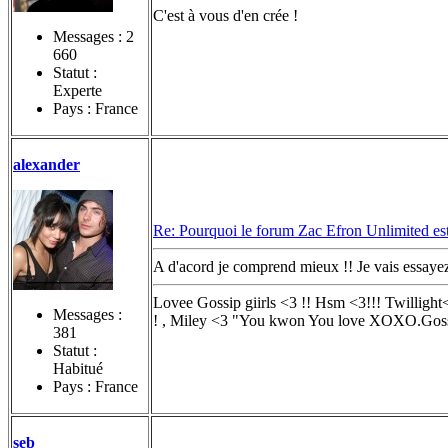
C'est à vous d'en crée !
Messages :
2
660
Statut :
Experte
Pays : France
alexander
Re: Pourquoi le forum Zac Efron Unlimited est-
A d'acord je comprend mieux !! Je vais essaye
Lovee Gossip giirls <3 !! Hsm <3!!! Twilligh
Messages :
! , Miley <3 "You kwon You love XOXO.Gossi
381
Statut :
Habitué
Pays : France
seb