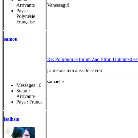
Arrivante
Vanessagirl
Pays :
Polynésie
Française
samou
Re: Pourquoi le forum Zac Efron Unlimited est-
j'aimerais moi aussi le savoir
samaelle
Messages :
6
Statut :
Arrivante
Pays : France
isalhsm