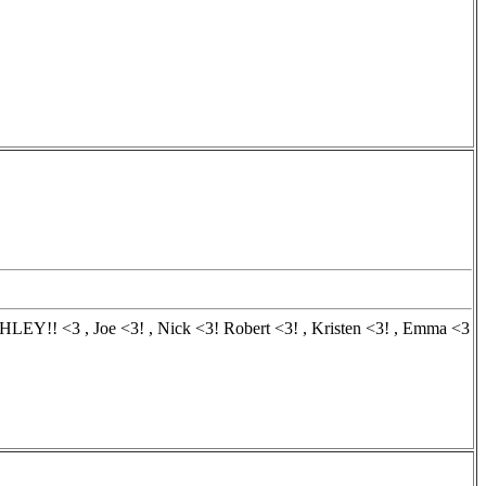
SHLEY!! <3 , Joe <3! , Nick <3! Robert <3! , Kristen <3! , Emma <3