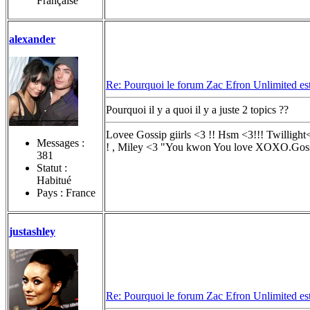
Française
alexander
Re: Pourquoi le forum Zac Efron Unlimited est-
Pourquoi il y a quoi il y a juste 2 topics ??
Lovee Gossip giirls <3 !! Hsm <3!!! Twilligh
Messages :
! , Miley <3 "You kwon You love XOXO.Gossi
381
Statut :
Habitué
Pays : France
justashley
Re: Pourquoi le forum Zac Efron Unlimited est-