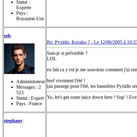
Statut :
Experte
Pays :
Royaume-Uni
seb
Re: Pyxidis, Kezako ? -
Le 12/06/2005 à 10:3
Suis-je si prévisible ?
LOL
en fait ca y est je me souviens comment j'ai en
bref vivement l'été !
Administrateur
(au passege pour l'été, les bannières Pyxidis se
Messages :
2
523
Yo, let's get some juice down here ! Sup' ! Eve
Statut : Expert
Pays : France
stephany