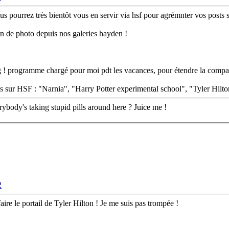
ous pourrez très bientôt vous en servir via hsf pour agrémnter vos posts
on de photo depuis nos galeries hayden !
rg ! programme chargé pour moi pdt les vacances, pour étendre la compatib
es sur HSF : "Narnia", "Harry Potter experimental school", "Tyler Hilt
rybody's taking stupid pills around here ? Juice me !
2
aire le portail de Tyler Hilton ! Je me suis pas trompée !