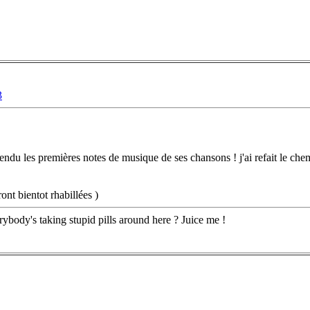
3
tendu les premières notes de musique de ses chansons ! j'ai refait le che
ront bientot rhabillées
)
rybody's taking stupid pills around here ? Juice me !