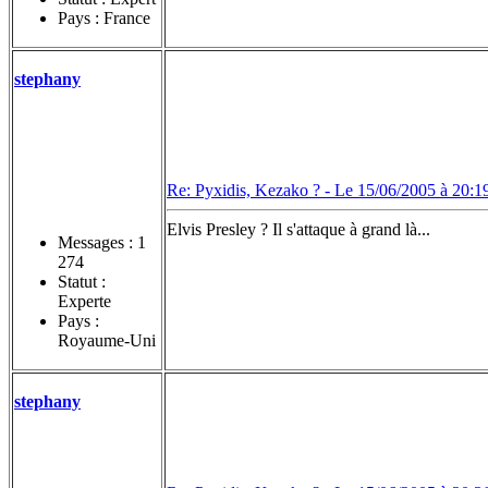
Pays : France
stephany
Re: Pyxidis, Kezako ? -
Le 15/06/2005 à 20:1
Elvis Presley ? Il s'attaque à grand là...
Messages :
1
274
Statut :
Experte
Pays :
Royaume-Uni
stephany