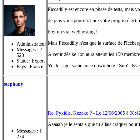
Piccadilly est encore en phase de tests, mais v
de plus vous pourrez faire votre propre sélecti
bref un vrai webhosting !
Mais Piccadilly n'est que la surface de l'Icebe
Administrateur
Messages :
2
A venir dès ke l'on aura atteint les 150 membr
523
Statut : Expert
Yo, let's get some juice down here ! Sup' ! Eve
Pays : France
stephany
Re: Pyxidis, Kezako ? -
Le 12/06/2005 à 08:4
Aaaaah je le sentais que tu allais craquer pour f
Messages :
1
274