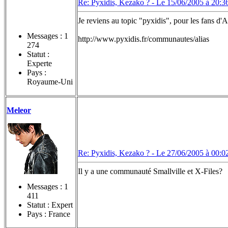
Re: Pyxidis, Kezako ? -
Le 15/06/2005 à 20:3
Je reviens au topic "pyxidis", pour les fans d
Messages :
1
http://www.pyxidis.fr/communautes/alias
274
Statut :
Experte
Pays :
Royaume-Uni
Meleor
Re: Pyxidis, Kezako ? -
Le 27/06/2005 à 00:0
Il y a une communauté Smallville et X-Files?
Messages :
1
411
Statut : Expert
Pays : France