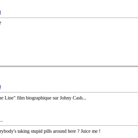
8
?
9
the Line" film biographique sur Johny Cash...
...
rybody's taking stupid pills around here ? Juice me !