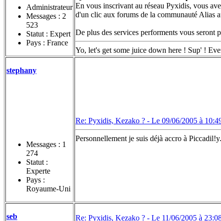
En vous inscrivant au réseau Pyxidis, vous avez
Administrateur
d'un clic aux forums de la communauté Alias 
Messages :
2
523
De plus des services performents vous seront p
Statut : Expert
Pays : France
Yo, let's get some juice down here ! Sup' ! Eve
stephany
Re: Pyxidis, Kezako ? -
Le 09/06/2005 à 10:4
Personnellement je suis déjà accro à Piccadil!y..
Messages :
1
274
Statut :
Experte
Pays :
Royaume-Uni
seb
Re: Pyxidis, Kezako ? -
Le 11/06/2005 à 23:0