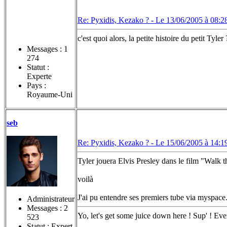
Re: Pyxidis, Kezako ? -
Le 13/06/2005 à 08:2
c'est quoi alors, la petite histoire du petit Tyler 
Messages :
1
274
Statut :
Experte
Pays :
Royaume-Uni
seb
Re: Pyxidis, Kezako ? -
Le 15/06/2005 à 14:1
Tyler jouera Elvis Presley dans le film "Walk 
voilà
J'ai pu entendre ses premiers tube via myspace
Administrateur
Messages :
2
Yo, let's get some juice down here ! Sup' ! Eve
523
Statut : Expert