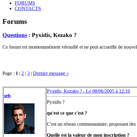
FORUMS
CONTACTS
Forums
Questions
: Pyxidis, Kezako ?
Ce forum est momentanément vérouillé et ne peut accueillir de nouvell
Page :
1
|
2
|
3
|
Dernier message »
Pyxidis, Kezako ? -
Le 08/06/2005 à 12:16
seb
Pyxidis ?
qu'est ce que c'est ?
C'est un réseau communautaire, proposant des se
Quelle est la valeur de mon inscription ?