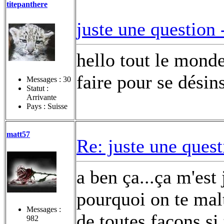
titepanthere
juste une question
hello tout le mond
faire pour se désin
Messages :
30
Statut :
Arrivante
Pays : Suisse
matt57
Re: juste une ques
a ben ça...ça m'est 
pourquoi on te mal
Messages :
de toutes façons si 
982