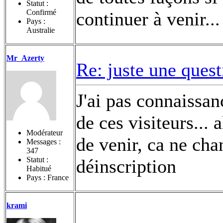
Statut :
Confirmé
continuer à venir..
Pays :
Australie
Mr_Azerty
Re: juste une ques
J'ai pas connaissan
de ces visiteurs... 
Modérateur
de venir, ca ne cha
Messages :
347
Statut :
déinscription
Habitué
Pays : France
krami