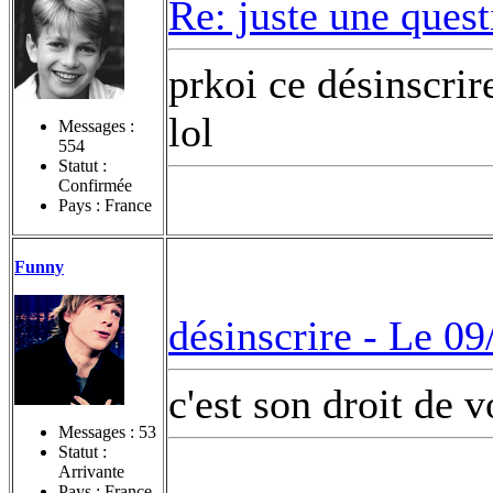
Re: juste une ques
prkoi ce désinscrir
lol
Messages :
554
Statut :
Confirmée
Pays : France
Funny
désinscrire -
Le 09
c'est son droit de v
Messages :
53
Statut :
Arrivante
Pays : France