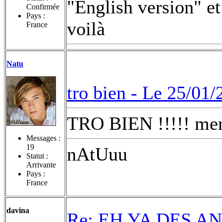
"English version" et 
Confirmée
Pays :
voilà
France
Natu
tro bien -
Le 25/01/
TRO BIEN !!!!! me
Messages :
19
nAtUuu
Statut :
Arrivante
Pays :
France
davina
Re: EH YA DES AN