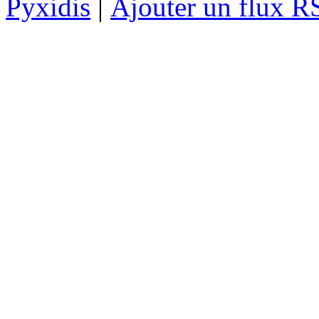
Pyxidis
|
Ajouter un flux R