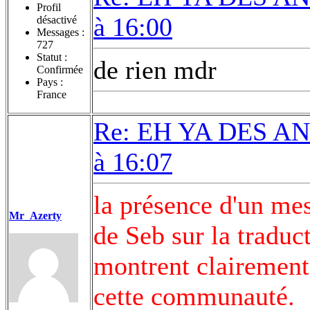
Profil
à 16:00
désactivé
Messages :
727
Statut :
de rien mdr
Confirmée
Pays :
France
Re: EH YA DES AN
à 16:07
la présence d'un mes
Mr_Azerty
de Seb sur la traduct
montrent clairement 
cette communauté.