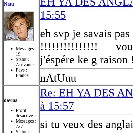
EH YA DES ANGLAI
Natu
15:55
eh svp je savais pas 
!!!!!!!!!!!!!!!
vous
Messages :
19
j'éspére ke g raison !
Statut :
Arrivante
Pays :
nAtUuu
France
Re: EH YA DES AN
davina
à 15:57
Profil
désactivé
si tu veux des anglai
Messages :
727
Statut :