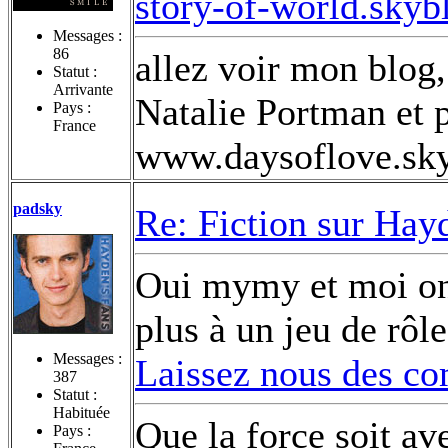
story-of-world.sky
Messages :
86
allez voir mon blog,
Statut :
Arrivante
Natalie Portman et p
Pays :
France
www.daysoflove.sk
padsky
Re: Fiction sur Hay
Oui mymy et moi on 
plus à un jeu de rôle
Messages :
Laissez nous des c
387
Statut :
Habituée
Que la force soit av
Pays :