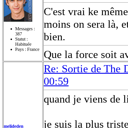
C'est vrai ke même
moins on sera là, e
Messages :
bien.
387
Statut :
Habituée
Pays : France
Que la force soit a
Re: Sortie de The 
00:59
quand je viens de l
je suis la plus tris
melideden