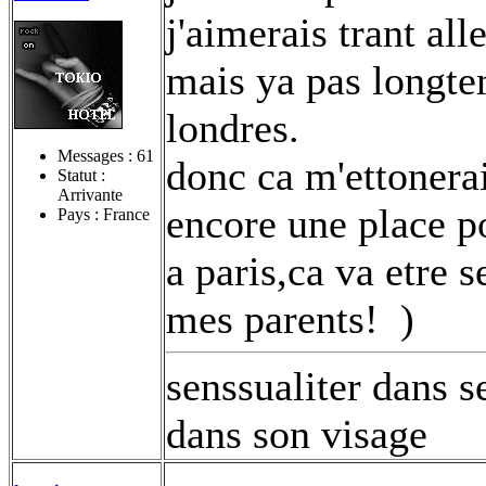
j'aimerais trant all
mais ya pas longtem
londres.
Messages :
61
donc ca m'ettonera
Statut :
Arrivante
encore une place po
Pays : France
a paris,ca va etre 
mes parents!
)
senssualiter dans s
dans son visage