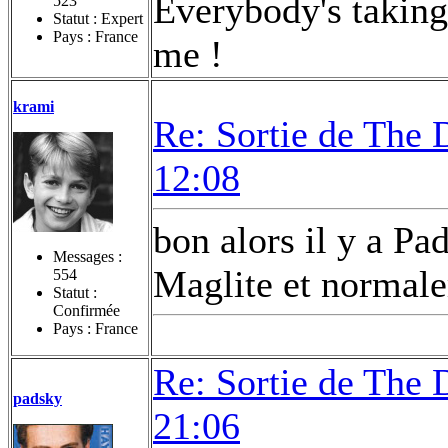
Everybody's taking 
523
Statut : Expert
Pays : France
me !
krami
Re: Sortie de The 
12:08
bon alors il y a Pa
Messages :
Maglite et normale
554
Statut :
Confirmée
Pays : France
Re: Sortie de The 
padsky
21:06