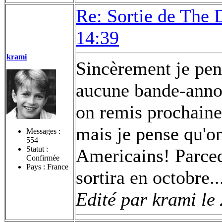
Re: Sortie de The 
14:39
krami
Sincèrement je pense
aucune bande-anno
on remis prochainem
mais je pense qu'o
Messages :
554
Statut :
Americains! Parceq
Confirmée
Pays : France
sortira en octobre.
Edité par krami le