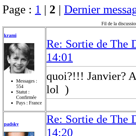
Page :
1
|
2
|
Dernier messa
Fil de la discuss
krami
Re: Sortie de The 
14:01
quoi?!!! Janvier? A
Messages :
lol
)
554
Statut :
Confirmée
Pays : France
Re: Sortie de The 
padsky
14:20