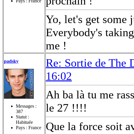
prochain !
Pays : France
Yo, let's get some 
Everybody's taking 
me !
Re: Sortie de The 
padsky
16:02
Ah ba là tu me rass
le 27 !!!!
Messages :
387
Statut :
Habituée
Que la force soit a
Pays : France