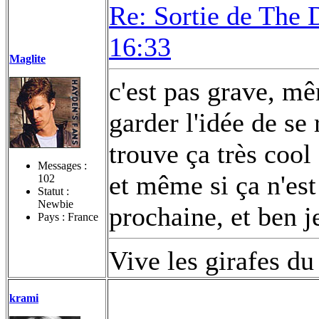
Re: Sortie de The 
16:33
Maglite
c'est pas grave, mêm
garder l'idée de se
trouve ça très cool 
Messages :
et même si ça n'est
102
Statut :
Newbie
prochaine, et ben 
Pays : France
Vive les girafes d
krami