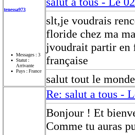
salut a tous -
Le 02
tenessa973
slt,je voudrais re
floride chez ma ma
jvoudrait partir en
Messages :
3
française
Statut :
Arrivante
Pays : France
salut tout le monde
Re: salut a tous -
L
Bonjour ! Et bienv
Comme tu auras pu 