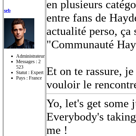
en plusieurs catégor
seb
entre fans de Hayde
actualité perso, ça
"Communauté Hayde
Administrateur
Messages :
2
523
Et on te rassure, je
Statut : Expert
Pays : France
vouloir le rencont
Yo, let's get some 
Everybody's taking 
me !