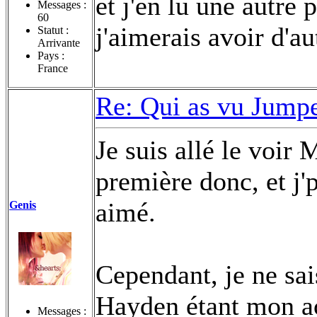
et j'en lu une autre 
Messages :
60
j'aimerais avoir d'au
Statut :
Arrivante
Pays :
France
Re: Qui as vu Jumpe
Je suis allé le voir
première donc, et j'
aimé.
Genis
Cependant, je ne sais
Hayden étant mon act
Messages :