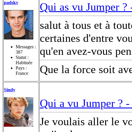
padsky
Qui as vu Jumper ?
salut à tous et à tou
certaines d'entre vou
Messages :
qu'en avez-vous pe
387
Statut :
Habituée
Que la force soit av
Pays :
France
Sindy
Qui a vu Jumper ? 
Je voulais aller le vo