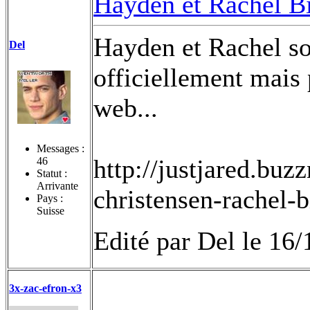
Hayden et Rachel B
Hayden et Rachel so
Del
officiellement mais 
web...
Messages :
http://justjared.bu
46
Statut :
Arrivante
christensen-rachel-b
Pays :
Suisse
Edité par Del le 16
3x-zac-efron-x3