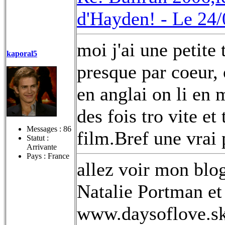
d'Hayden! -
Le 24/
moi j'ai une petite
kaporal5
presque par coeur, 
en anglai on li en 
des fois tro vite et
Messages :
86
film.Bref une vrai p
Statut :
Arrivante
Pays : France
allez voir mon blog
Natalie Portman et 
www.daysoflove.s