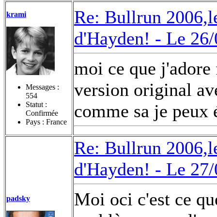
Re: Bullrun 2006,l
krami
d'Hayden! -
Le 26/
moi ce que j'adore f
version original av
Messages :
554
Statut :
comme sa je peux é
Confirmée
Pays : France
Re: Bullrun 2006,l
d'Hayden! -
Le 27/
Moi oci c'est ce qu
padsky