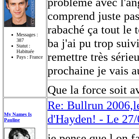
problème avec l'ang
comprend juste pas 
rabaché ça tout le
Messages :
ba j'ai pu trop suiv
387
Statut :
Habituée
remettre très série
Pays : France
prochaine je vais
Que la force soit a
Re: Bullrun 2006,l
My Names Is
d'Hayden! -
Le 27/
Pauline
je pense que l on fa