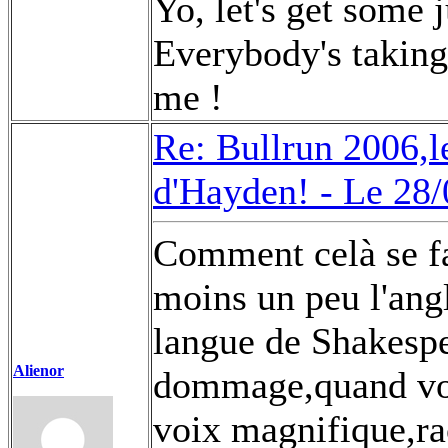
Yo, let's get some 
Everybody's taking 
me !
Re: Bullrun 2006,l
d'Hayden! -
Le 28/
Comment celà se fai
moins un peu l'ang
langue de Shakespe
Alienor
dommage,quand vou
voix magnifique,ra