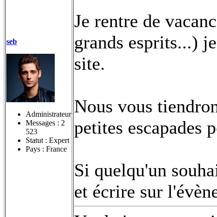
Je rentre de vaca
grands esprits...) j
seb
site.
Nous vous tiendron
Administrateur
petites escapades p
Messages :
2
523
Statut : Expert
Pays : France
Si quelqu'un souhai
et écrire sur l'évèn