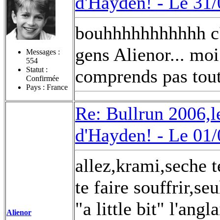
d'Hayden! -
Le 31/
bouhhhhhhhhhhh c'e
gens Alienor... moi 
Messages :
554
Statut :
comprends pas tout 
Confirmée
Pays : France
Re: Bullrun 2006,l
d'Hayden! -
Le 01/
allez,krami,seche t
te faire souffrir,se
"a little bit" l'ang
Alienor