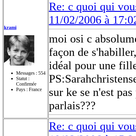
Re: c quoi qui vou
11/02/2006 à 17:0
krami
moi osi c absolume
façon de s'habiller
idéal pour une fille
Messages :
554
PS:Sarahchristensen
Statut :
Confirmée
sur ke se n'est pas
Pays : France
parlais???
Re: c quoi qui vou