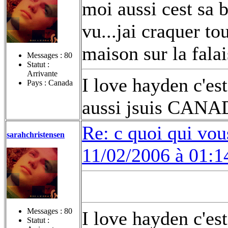
moi aussi cest sa b
vu...jai craquer tou
maison sur la fala
Messages :
80
Statut :
Arrivante
I love hayden c'es
Pays : Canada
aussi jsuis CANA
Re: c quoi qui vou
sarahchristensen
11/02/2006 à 01:1
Messages :
80
I love hayden c'es
Statut :