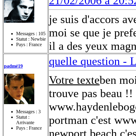
21/02/2006 à 20:5
je suis d'accors a
moi se que je pref
Messages :
105
Statut : Newbie
il a des yeux magn
Pays : France
quelle question -
L
padmé19
Votre texte
ben moi
trouve pas beau !! 
www.haydenlebogos
Messages :
3
portman c'est www
Statut :
Arrivante
Pays : France
newport beach c'