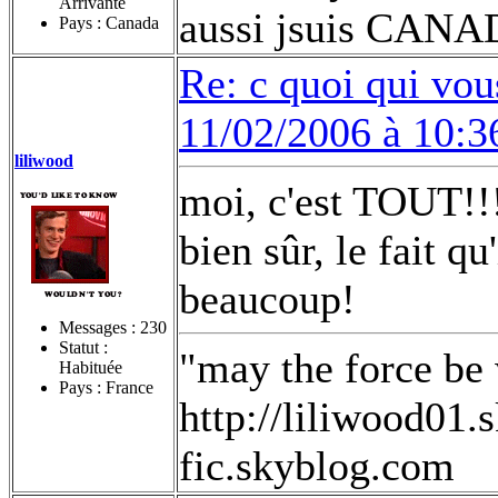
Arrivante
aussi jsuis CANA
Pays : Canada
Re: c quoi qui vou
11/02/2006 à 10:3
liliwood
moi, c'est TOUT!
bien sûr, le fait qu
beaucoup!
Messages :
230
Statut :
"may the force be
Habituée
Pays : France
http://liliwood01.
fic.skyblog.com