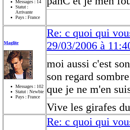
panC et je men fou
Messages :
14
Statut :
Arrivante
Pays : France
Re: c quoi qui vou
29/03/2006 à 11:4
Maglite
moi aussi c'est so
son regard sombre 
que je ne m'en sui
Messages :
102
Statut : Newbie
Pays : France
Vive les girafes d
Re: c quoi qui vou