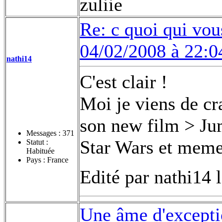
zuliie
Re: c quoi qui vou
04/02/2008 à 22:0
nathi14
C'est clair !
Moi je viens de cra
son new film > Jum
Messages :
371
Star Wars et meme 
Statut :
Habituée
Pays : France
Edité par nathi14 
Une âme d'excepti