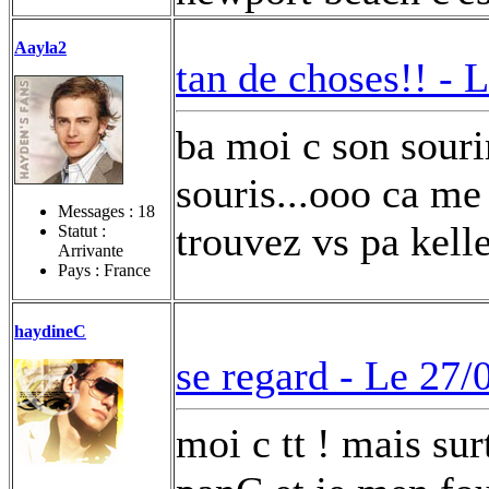
Aayla2
tan de choses!! -
L
ba moi c son sourir
souris...ooo ca me 
Messages :
18
trouvez vs pa kell
Statut :
Arrivante
Pays : France
haydineC
se regard -
Le 27/
moi c tt ! mais sur