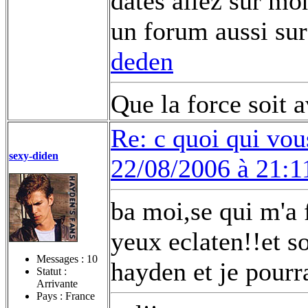
dates allez sur mon
un forum aussi sur
deden
Que la force soit 
Re: c quoi qui vou
sexy-diden
22/08/2006 à 21:1
ba moi,se qui m'a f
yeux eclaten!!et s
Messages :
10
hayden et je pourr
Statut :
Arrivante
Pays : France