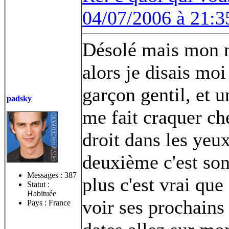
04/07/2006 à 21:3
Désolé mais mon me
alors je disais moi
garçon gentil, et u
padsky
me fait craquer che
droit dans les yeux
deuxième c'est son
Messages :
387
plus c'est vrai que 
Statut :
Habituée
voir ses prochains
Pays : France