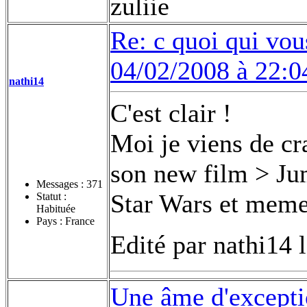
zuliie
Re: c quoi qui vou
04/02/2008 à 22:0
nathi14
C'est clair !
Moi je viens de cra
son new film > Jum
Messages :
371
Star Wars et meme 
Statut :
Habituée
Pays : France
Edité par nathi14 
Une âme d'excepti