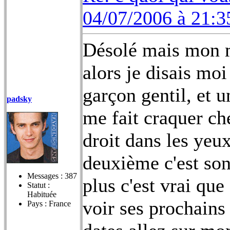
04/07/2006 à 21:3
Désolé mais mon me
alors je disais moi
garçon gentil, et u
padsky
me fait craquer che
droit dans les yeux
deuxième c'est son
Messages :
387
plus c'est vrai que 
Statut :
Habituée
voir ses prochains
Pays : France