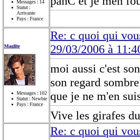
panC et je men fou
Messages :
14
Statut :
Arrivante
Pays : France
Re: c quoi qui vou
29/03/2006 à 11:4
Maglite
moi aussi c'est so
son regard sombre 
que je ne m'en sui
Messages :
102
Statut : Newbie
Pays : France
Vive les girafes d
Re: c quoi qui vou