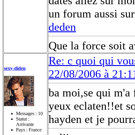
dates allez sur mon
un forum aussi sur
deden
Que la force soit 
Re: c quoi qui vou
sexy-diden
22/08/2006 à 21:1
ba moi,se qui m'a f
yeux eclaten!!et s
Messages :
10
hayden et je pourr
Statut :
Arrivante
Pays : France