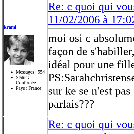
Re: c quoi qui vou
11/02/2006 à 17:0
krami
moi osi c absolume
façon de s'habiller
idéal pour une fille
Messages :
554
PS:Sarahchristensen
Statut :
Confirmée
sur ke se n'est pas
Pays : France
parlais???
Re: c quoi qui vou