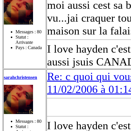
moi aussi cest sa b
vu...jai craquer tou
maison sur la fala
Messages :
80
Statut :
Arrivante
I love hayden c'es
Pays : Canada
aussi jsuis CANA
Re: c quoi qui vou
sarahchristensen
11/02/2006 à 01:1
Messages :
80
I love hayden c'es
Statut :