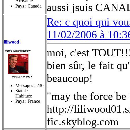
Arrivante
aussi jsuis CANA
Pays : Canada
Re: c quoi qui vou
11/02/2006 à 10:3
liliwood
moi, c'est TOUT!
bien sûr, le fait qu
beaucoup!
Messages :
230
Statut :
"may the force be
Habituée
Pays : France
http://liliwood01.
fic.skyblog.com