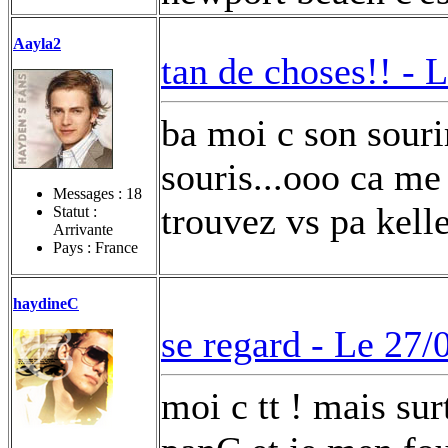
Aayla2
tan de choses!! -
L
ba moi c son sourir
souris...ooo ca me 
Messages :
18
trouvez vs pa kell
Statut :
Arrivante
Pays : France
haydineC
se regard -
Le 27/
moi c tt ! mais sur