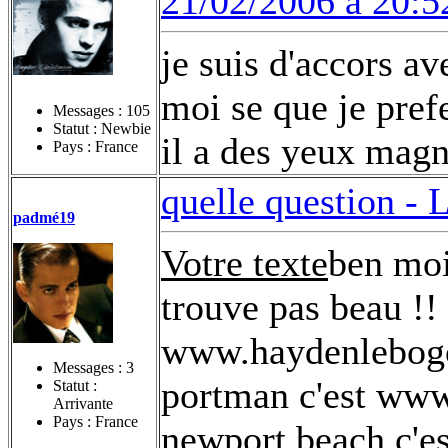
21/02/2006 à 20:5
je suis d'accors a
moi se que je pref
Messages :
105
Statut : Newbie
il a des yeux magn
Pays : France
quelle question -
L
padmé19
Votre texte
ben moi
trouve pas beau !! 
www.haydenlebogos
Messages :
3
portman c'est www
Statut :
Arrivante
Pays : France
newport beach c'