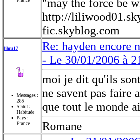
"may the force be w
France
http://liliwood01.s
fic.skyblog.com
Re: hayden encore 
lilou17
-
Le 30/01/2006 à 2
moi je dit qu'ils son
ne savent pas faire 
Messages :
285
que tout le monde ai
Statut :
Habituée
Pays :
Romane
France