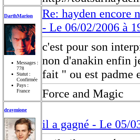
Re: hayden encore 
DarthMarion
-
Le 06/02/2006 à 1
c'est pour son inter
non d'anakin enfin je
Messages :
778
fait " ou est padme
Statut :
Confirmée
Pays :
Force and Magic
France
draymione
il a gagné -
Le 05/0