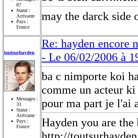
87
Statut :
may the darck side o
Arrivante
Pays :
France
Re: hayden encore 
toutsurhayden
-
Le 06/02/2006 à 1
ba c nimporte koi ha
comme un acteur ki 
Messages :
pour ma part je l'ai 
33
Statut :
Arrivante
Hayden you are the b
Pays :
France
http://toutsurhayde