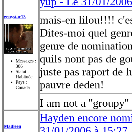
yup -
Le 31/01/2006
mais-en lilou!!!! c'
genystar13
Dites-moi quel genr
genre de nomination, 
quils nont pas de go
Messages :
306
juste pas raport de 
Statut :
Habituée
pauvre deden!
Pays :
Canada
I am not a ''groupy'' 
Hayden encore nomin
Madleen
31/01/2006 à 15:27