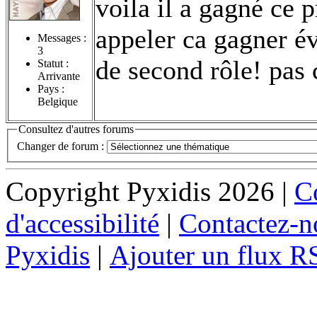
voila il a gagné ce 
appeler ca gagner é
Messages :
3
de second rôle! pas 
Statut :
Arrivante
Pays :
Belgique
Consultez d'autres forums
Changer de forum :
Copyright Pyxidis 2026 |
Co
d'accessibilité
|
Contactez-n
Pyxidis
|
Ajouter un flux R