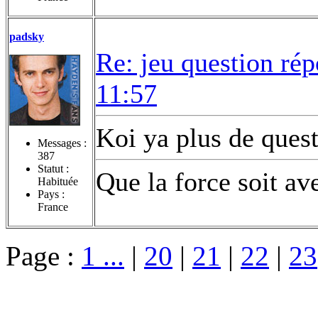
padsky
Re: jeu question ré
11:57
Koi ya plus de ques
Messages :
387
Statut :
Que la force soit av
Habituée
Pays :
France
Page :
1 ...
|
20
|
21
|
22
|
23