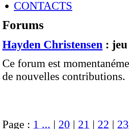
CONTACTS
Forums
Hayden Christensen
: jeu
Ce forum est momentanément 
de nouvelles contributions.
Page :
1 ...
|
20
|
21
|
22
|
23