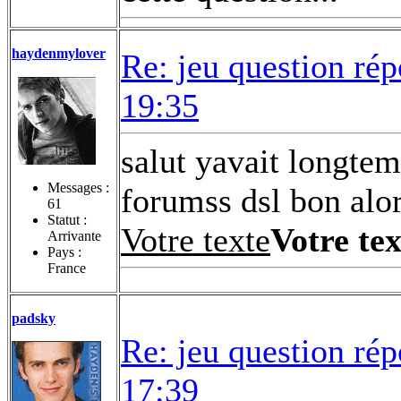
haydenmylover
Re: jeu question ré
19:35
salut yavait longtem
Messages :
forumss dsl bon alor
61
Statut :
Votre texte
Votre tex
Arrivante
Pays :
France
padsky
Re: jeu question ré
17:39