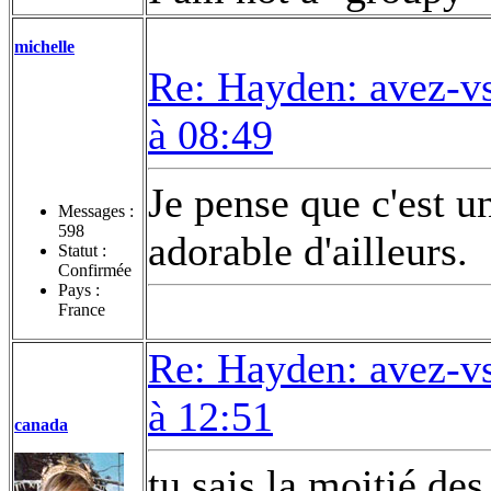
michelle
Re: Hayden: avez-vs
à 08:49
Je pense que c'est un 
Messages :
598
adorable d'ailleurs.
Statut :
Confirmée
Pays :
France
Re: Hayden: avez-vs
à 12:51
canada
tu sais la moitié de