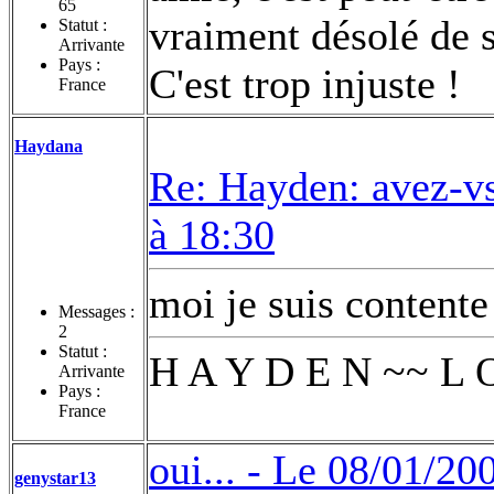
65
vraiment désolé de s
Statut :
Arrivante
Pays :
C'est trop injuste !
France
Haydana
Re: Hayden: avez-vs
à 18:30
moi je suis contente q
Messages :
2
Statut :
H A Y D E N ~~ L 
Arrivante
Pays :
France
oui... -
Le 08/01/200
genystar13