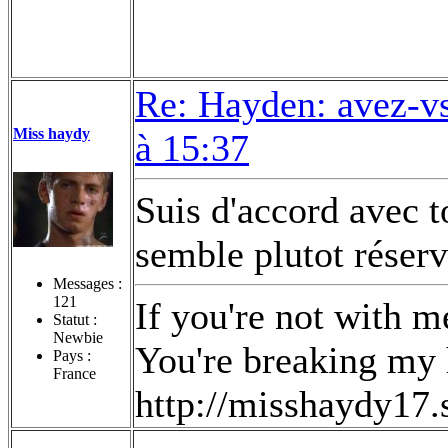
Re: Hayden: avez-vs
Miss haydy
à 15:37
Suis d'accord avec to
semble plutot réser
Messages :
121
If you're not with 
Statut :
Newbie
You're breaking my 
Pays :
France
http://misshaydy17