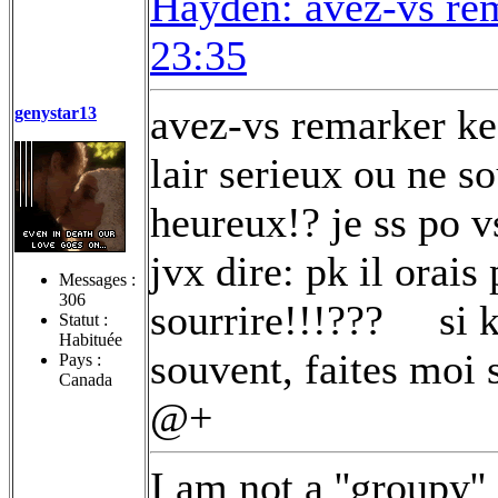
Hayden: avez-vs rem
23:35
avez-vs remarker ke 
genystar13
lair serieux ou ne so
heureux!? je ss po 
jvx dire: pk il orai
Messages :
306
sourrire!!!???
si k
Statut :
Habituée
souvent, faites moi 
Pays :
Canada
@+
I am not a ''groupy'' 