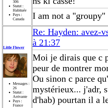
ns ki casse!
306
Statut :
Habituée
I am not a ''groupy'' 
Pays :
Canada
Re: Hayden: avez-vs
à 21:37
Little Flower
Moi je dirais que c 
peur de montrer mon
Ou sinon c parce qu'
Messages :
mystérieux... j'adr, 
26
Statut :
Arrivante
d'hab) pourtan il a l
Pays :
France