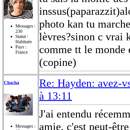
inssus(paparazzit)al
photo kan tu marche 
Messages :
230
lèvres?sinon c vrai k
Statut :
Habituée
comme tt le monde et
Pays :
France
(copine)
Re: Hayden: avez-vs
Chacha
à 13:11
J'ai entendu récemme
amie, c'est peut-être
Messages :