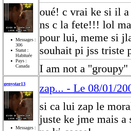
oué! c vrai ke si il 
ns c la fete!!! lol m
pour lui, meme si jl
Messages :
306
souhait pi jss triste
Statut :
Habituée
Pays :
I am not a ''groupy'' 
Canada
genystar13
zap... -
Le 08/01/20
si ca lui zap le mora
juste ke jme mais a 
Messages :