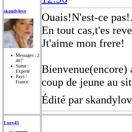
skandylove
Ouais!N'est-ce pas!.
En tout cas,t'es rev
Jt'aime mon frere!
Messages :
2
467
Bienvenue(encore) 
Statut :
Experte
Pays :
coup de jeune au site
France
Édité par skandylov
Lucy45