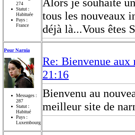
Alors je souhaite u
274
Statut :
tous les nouveaux in
Habituée
Pays :
France
déjà là...Vous ête
Pour Narnia
Re: Bienvenue aux 
21:16
Bienvenu au nouveau
Messages :
287
meilleur site de nar
Statut :
Habitué
Pays :
Luxembourg