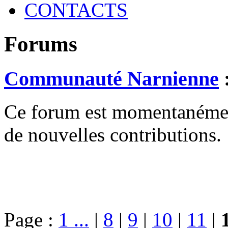
CONTACTS
Forums
Communauté Narnienne
Ce forum est momentanément 
de nouvelles contributions.
Page :
1 ...
|
8
|
9
|
10
|
11
|