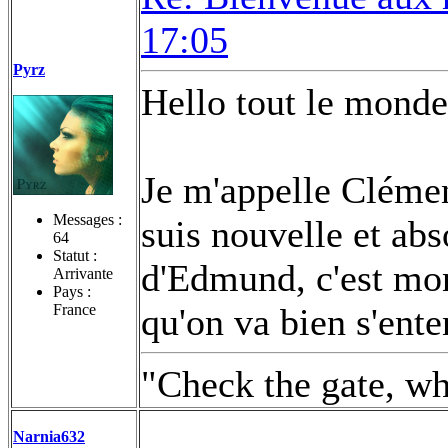
17:05
Pyrz
Hello tout le monde
Je m'appelle Cléme
Messages :
suis nouvelle et ab
64
Statut :
d'Edmund, c'est mo
Arrivante
Pays :
France
qu'on va bien s'ente
"Check the gate, wh
Narnia632