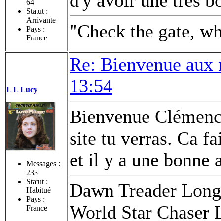
d'y avoir une très 
64
Statut :
Arrivante
"Check the gate, wh
Pays :
France
Re: Bienvenue aux 
13:54
L L Lucy
Bienvenue Clémence!
site tu verras. Ca fa
et il y a une bonne
Messages :
233
Statut :
Dawn Treader Long
Habitué
Pays :
World Star Chaser 
France