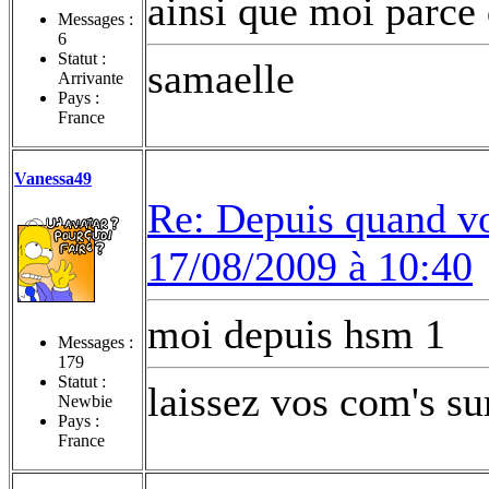
ainsi que moi parce 
Messages :
6
Statut :
samaelle
Arrivante
Pays :
France
Vanessa49
Re: Depuis quand vo
17/08/2009 à 10:40
moi depuis hsm 1
Messages :
179
Statut :
laissez vos com's s
Newbie
Pays :
France