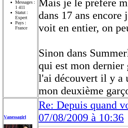
Mais je le préfère ma
Messages :
1 411
dans 17 ans encore j
Statut :
Expert
Pays :
voit en entier, on p
France
Sinon dans Summerl
qui est mon dernier 
l'ai découvert il y 
mon deuxième garço
Re: Depuis quand vo
07/08/2009 à 10:36
Vanessagirl