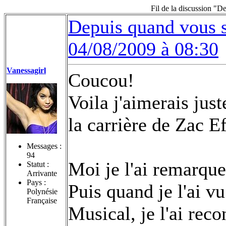
Fil de la discussion "D
Depuis quand vous s
04/08/2009 à 08:30
Vanessagirl
Coucou!
Voila j'aimerais jus
la carrière de Zac E
Messages :
94
Moi je l'ai remarqu
Statut :
Arrivante
Pays :
Puis quand je l'ai v
Polynésie
Française
Musical, je l'ai reco