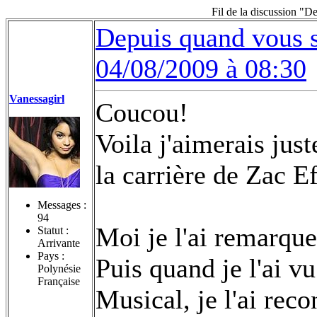
Fil de la discussion "D
Depuis quand vous s
04/08/2009 à 08:30
Vanessagirl
Coucou!
Voila j'aimerais jus
la carrière de Zac E
Messages :
94
Moi je l'ai remarqu
Statut :
Arrivante
Pays :
Puis quand je l'ai v
Polynésie
Française
Musical, je l'ai reco