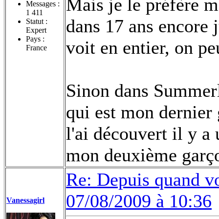
Mais je le préfère ma
Messages :
1 411
dans 17 ans encore j
Statut :
Expert
Pays :
voit en entier, on p
France
Sinon dans Summerl
qui est mon dernier 
l'ai découvert il y 
mon deuxième garço
Re: Depuis quand vo
07/08/2009 à 10:36
Vanessagirl