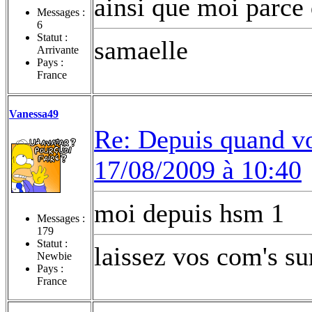
ainsi que moi parce 
Messages :
6
Statut :
samaelle
Arrivante
Pays :
France
Vanessa49
Re: Depuis quand vo
17/08/2009 à 10:40
moi depuis hsm 1
Messages :
179
Statut :
laissez vos com's s
Newbie
Pays :
France