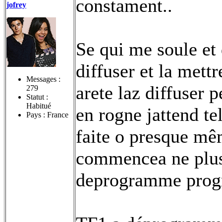
constament..
jofrey
Se qui me soule et 
diffuser et la mett
Messages :
arete laz diffuser
279
Statut :
Habitué
en rogne jattend te
Pays : France
faite o presque mê
commencea ne plus
deprogramme progr