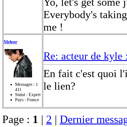
Yo, let's get some 
Everybody's taking 
me !
Meleor
Re: acteur de kyle
En fait c'est quoi l
le lien?
Messages :
1
411
Statut : Expert
Pays : France
Page :
1
|
2
|
Dernier messa