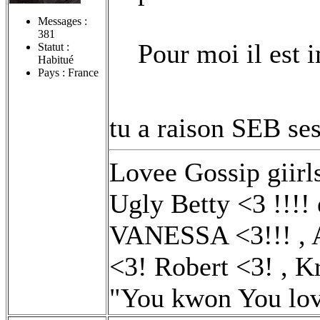
Messages :
381
Pour moi il est 
Statut :
Habitué
Pays : France
tu a raison SEB se
Lovee Gossip giirl
Ugly Betty <3 !!!! 
VANESSA <3!!! , A
<3! Robert <3! , K
"You kwon You lo