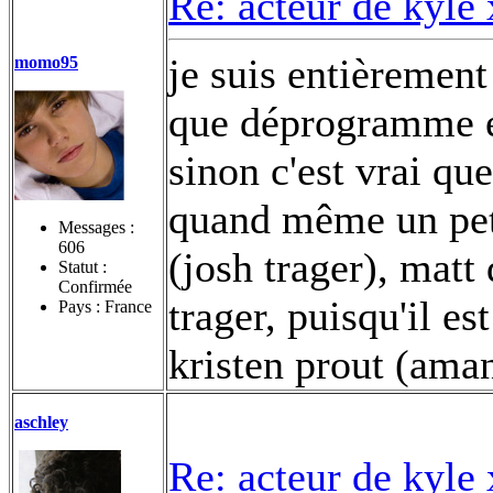
Re: acteur de kyle
je suis entièrement
momo95
que déprogramme e
sinon c'est vrai que
quand même un peti
Messages :
606
(josh trager), matt
Statut :
Confirmée
trager, puisqu'il es
Pays : France
kristen prout (am
aschley
Re: acteur de kyle