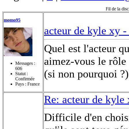
Fil de la dis
momo95
acteur de kyle xy 
Quel est l'acteur q
aimez-vous le rôle q
Messages :
606
(si non pourquoi ?)
Statut :
Confirmée
Pays : France
Re: acteur de kyle
Difficile d'en chois