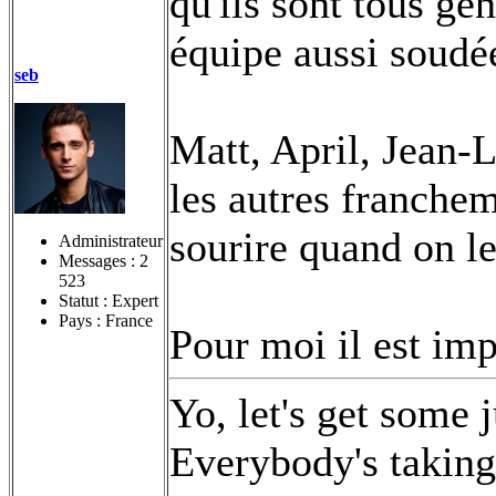
qu'ils sont tous gén
équipe aussi soudée
seb
Matt, April, Jean-L
les autres franchem
sourire quand on l
Administrateur
Messages :
2
523
Statut : Expert
Pays : France
Pour moi il est imp
Yo, let's get some 
Everybody's taking 