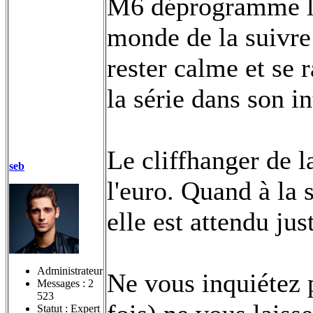
M6 déprogramme la 
monde de la suivre 
rester calme et se
la série dans son in
Le cliffhanger de l
seb
l'euro. Quand à la
elle est attendu ju
Administrateur
Ne vous inquiétez 
Messages :
2
523
Statut : Expert