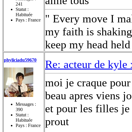
aime tous
241
Statut :
Habituée
" Every move I make
Pays : France
my faith is shaking.
keep my head held 
phyliciadu59670
Re: acteur de kyle
moi je craque pour 
beau apres viens jo
Messages :
et pour les filles j
390
Statut :
prout
Habituée
Pays : France