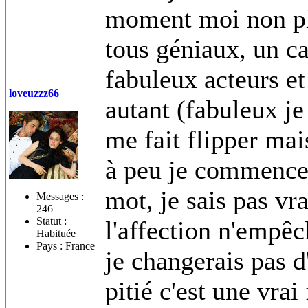
moment moi non plu
tous géniaux, un ca
fabuleux acteurs et
loveuzzz66
autant (fabuleux je
me fait flipper ma
à peu je commencer 
mot, je sais pas vra
Messages :
246
Statut :
l'affection n'empêch
Habituée
Pays : France
je changerais pas d
pitié c'est une vra