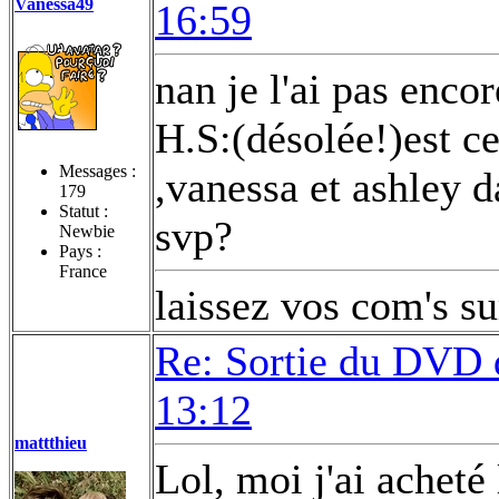
Vanessa49
16:59
nan je l'ai pas enco
H.S:(désolée!)est c
Messages :
,vanessa et ashle
179
Statut :
svp?
Newbie
Pays :
France
laissez vos com's s
Re: Sortie du DVD
13:12
mattthieu
Lol, moi j'ai acheté