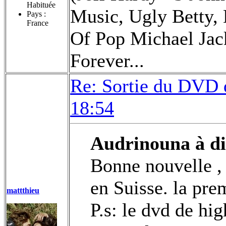
Habituée
Music, Ugly Betty, 
Pays :
France
Of Pop Michael Jac
Forever...
Re: Sortie du DVD
18:54
Audrinouna à di
Bonne nouvelle ,
en Suisse. la pre
mattthieu
P.s: le dvd de hig