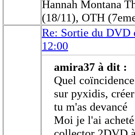
Hannah Montana The
(18/11), OTH (7eme 
Re: Sortie du DVD
12:00
amira37 à dit :
Quel coïncidence !
sur pyxidis, crée
tu m'as devancé
Moi je l'ai achet
collector 2DVD à