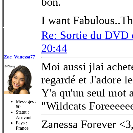
bon.
I want Fabulous..Th
Re: Sortie du DVD
20:44
Zac_Vanessa77
Moi aussi jlai achet
regardé et J'adore l
Y'a qu'un seul mot a
Messages :
"Wildcats Foreeeee
60
Statut :
Arrivant
Zanessa Forever <3
Pays :
France