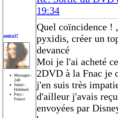
19:34
Quel coïncidence ! , 
pyxidis, créer un t
amira37
devancé
Moi je l'ai acheté c
2DVD à la Fnac je 
Messages :
248
j'en suis très impat
Statut :
Habituée
d'ailleur j'avais reç
Pays :
France
envoyées par Disney