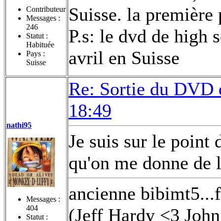
Suisse. la première 
Contributeur
Messages :
246
P.s: le dvd de high 
Statut :
Habituée
avril en Suisse
Pays :
Suisse
Re: Sortie du DVD
18:49
nathi95
Je suis sur le point 
qu'on me donne de l
ancienne bibimt5..
Messages :
404
(Jeff Hardy <3 Jo
Statut :