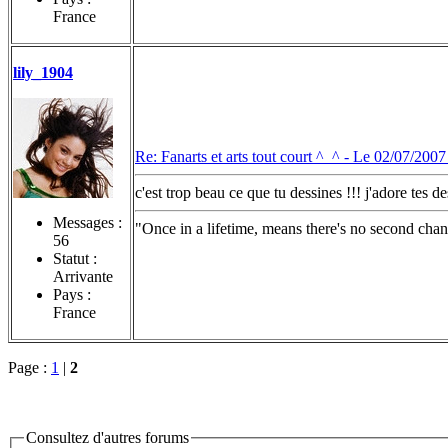
France
lily_1904
Re: Fanarts et arts tout court ^_^ -
Le 02/07/2007
c'est trop beau ce que tu dessines !!! j'adore tes de
Messages :
"Once in a lifetime, means there's no second chan
56
Statut :
Arrivante
Pays :
France
Page :
1
|
2
Consultez d'autres forums