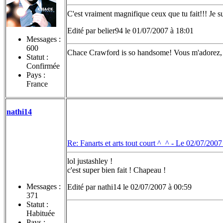
C'est vraiment magnifique ceux que tu fait!!! Je s
Edité par belier94 le 01/07/2007 à 18:01
Messages :
600
Chace Crawford is so handsome! Vous m'adorez, n
Statut :
Confirmée
Pays :
France
nathi14
Re: Fanarts et arts tout court ^_^ -
Le 02/07/2007
lol justashley !
c'est super bien fait ! Chapeau !
Messages :
Edité par nathi14 le 02/07/2007 à 00:59
371
Statut :
Habituée
Pays :