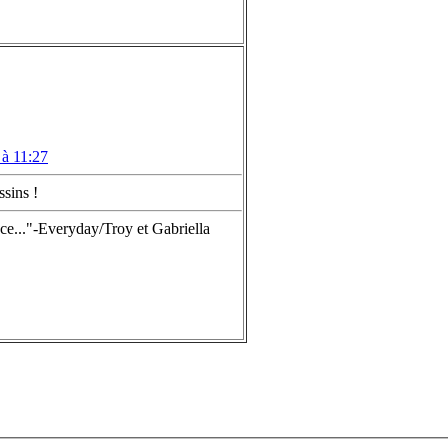
 à 11:27
ssins !
ce..."-Everyday/Troy et Gabriella