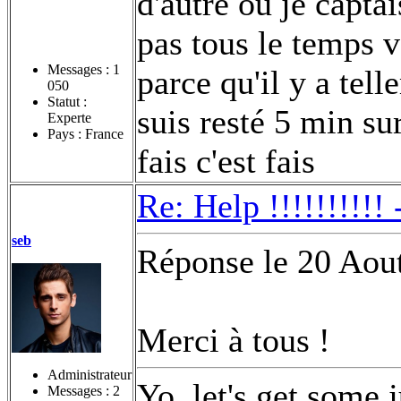
d'autre ou je captais
pas tous le temps v
Messages :
1
parce qu'il y a tel
050
Statut :
suis resté 5 min s
Experte
Pays : France
fais c'est fais
Re: Help !!!!!!!!!!
seb
Réponse le 20 Aou
Merci à tous !
Administrateur
Yo, let's get some 
Messages :
2