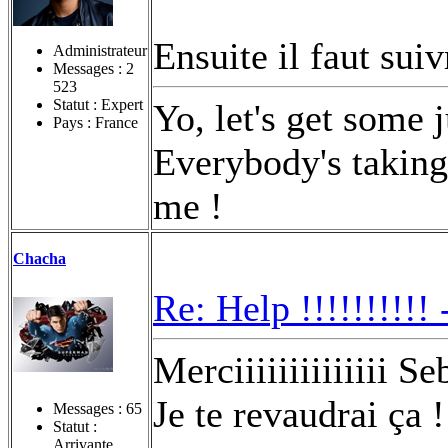
Ensuite il faut suiv
Administrateur
Messages :
2
523
Statut : Expert
Yo, let's get some 
Pays : France
Everybody's taking 
me !
Chacha
Re: Help !!!!!!!!!!
Merciiiiiiiiiiiiii Se
Je te revaudrai ça 
Messages :
65
Statut :
Arrivante