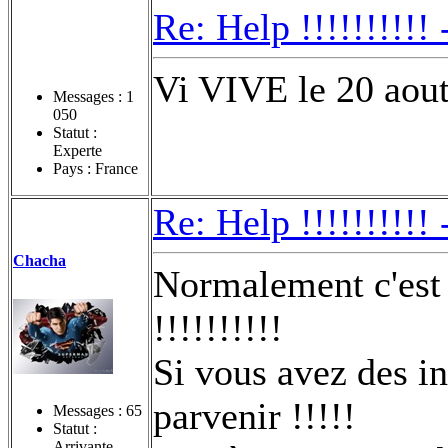
Re: Help !!!!!!!!!!
Vi VIVE le 20 aou
Messages :
1
050
Statut :
Experte
Pays : France
Re: Help !!!!!!!!!!
Chacha
Normalement c'est a
!!!!!!!!!!
Si vous avez des in
parvenir !!!!!
Messages :
65
Statut :
Arrivante