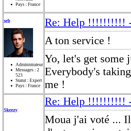
Pays : France
Re: Help !!!!!!!!!!
seb
A ton service !
Yo, let's get some 
Administrateur
Everybody's taking 
Messages :
2
523
Statut : Expert
me !
Pays : France
Re: Help !!!!!!!!!!
Skeezy
Moua j'ai voté ... I