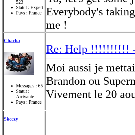
523
Statut : Expert
Everybody's taking 
Pays : France
me !
Chacha
Re: Help !!!!!!!!!!
Moi aussi je mettai
Brandon ou Superma
Messages :
65
Vivement le 20 aou
Statut :
Arrivante
Pays : France
Skeezy