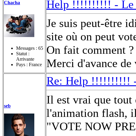
Help !!!!!!!!!! -
Le
Chacha
Je suis peut-être i
site où on peut vot
On fait comment ?
Messages :
65
Statut :
Arrivante
Merci d'avance de 
Pays : France
Re: Help !!!!!!!!!!
Il est vrai que tout
seb
l'animation flash, 
"VOTE NOW PRE