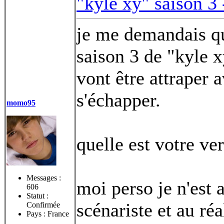
"kyle xy" saison 3
je me demandais qu
saison 3 de "kyle x
vont être attraper a
s'échapper.
momo95
quelle est votre ve
Messages :
moi perso je n'est
606
Statut :
scénariste et au ré
Confirmée
Pays : France