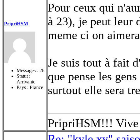
Pour ceux qui n'aur
à 23), je peut leur 
PripriHSM
meme ci on aimerai
Je suis tout à fait
Messages :
26
que pense les gens 
Statut :
Arrivante
surtout elle sera tr
Pays : France
PripriHSM!!! Viv
Re: "kyle xy" sais