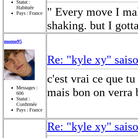
Statut :
Habituée
" Every move I make
Pays : France
shaking. but I gott
momo95
Re: "kyle xy" sais
c'est vrai ce que t
Messages :
mais bon on verra
606
Statut :
Confirmée
Pays : France
Re: "kyle xy" sais