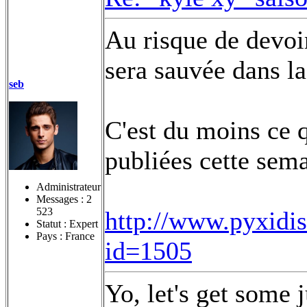
Au risque de devoi
sera sauvée dans l
seb
C'est du moins ce 
publiées cette sem
Administrateur
Messages :
2
523
http://www.pyxidis
Statut : Expert
Pays : France
id=1505
Yo, let's get some 