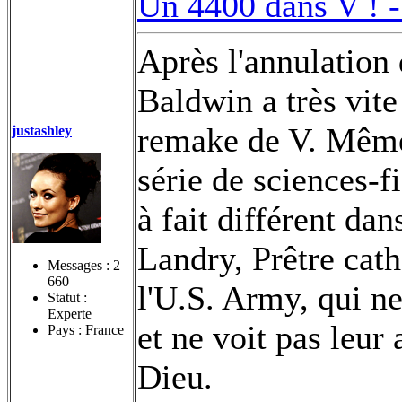
Un 4400 dans V ! 
Après l'annulation
Baldwin a très vite
remake de V. Même 
justashley
série de sciences-fi
à fait différent dan
Landry, Prêtre cat
Messages :
2
660
l'U.S. Army, qui ne
Statut :
Experte
et ne voit pas leu
Pays : France
Dieu.