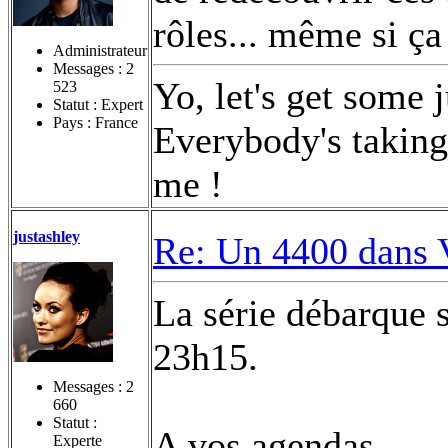
rôles... même si ça
Administrateur
Messages :
2
Yo, let's get some 
523
Statut : Expert
Pays : France
Everybody's taking 
me !
justashley
Re: Un 4400 dans 
La série débarque 
23h15.
Messages :
2
660
Statut :
A vos agendas
Experte