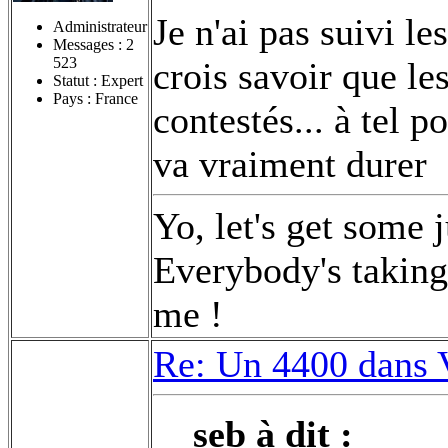
Je n'ai pas suivi l
Administrateur
Messages :
2
523
crois savoir que les
Statut : Expert
Pays : France
contestés... à tel 
va vraiment durer
Yo, let's get some 
Everybody's taking 
me !
Re: Un 4400 dans 
seb à dit :