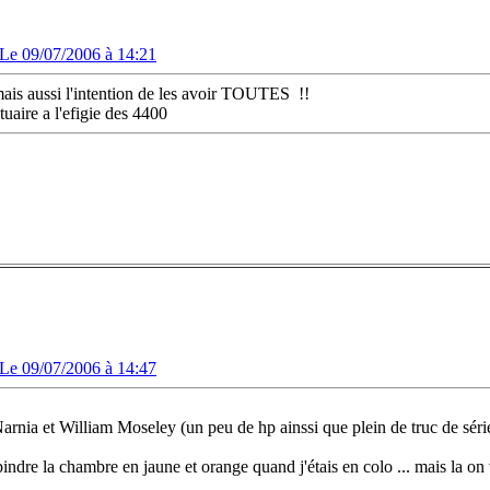
Le 09/07/2006 à 14:21
 mais aussi l'intention de les avoir TOUTES
!!
uaire a l'efigie des 4400
Le 09/07/2006 à 14:47
arnia et William Moseley (un peu de hp ainssi que plein de truc de série
a pindre la chambre en jaune et orange quand j'étais en colo ... mais la o