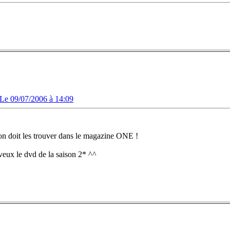
Le 09/07/2006 à 14:09
 on doit les trouver dans le magazine ONE !
e veux le dvd de la saison 2* ^^