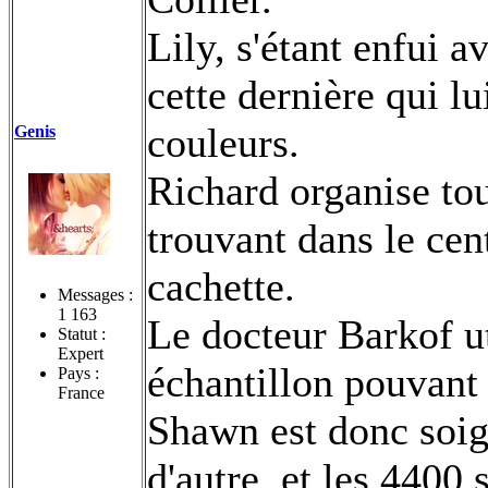
Lily, s'étant enfui a
cette dernière qui lu
couleurs.
Genis
Richard organise tou
trouvant dans le cen
cachette.
Messages :
1 163
Le docteur Barkof ut
Statut :
Expert
échantillon pouvant
Pays :
France
Shawn est donc soign
d'autre, et les 4400 