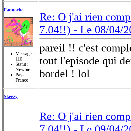
Fannoche
Re: O j'ai rien compr
7.04!!) -
Le 08/04/2
pareil !! c'est compl
Messages :
tout l'episode qui de
110
Statut :
Newbie
bordel ! lol
Pays :
France
Skeezy
Re: O j'ai rien compr
7.04!!) -
Le 09/04/2