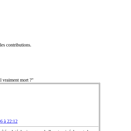
es contributions.
 il vraiment mort ?"
6 à 22:12