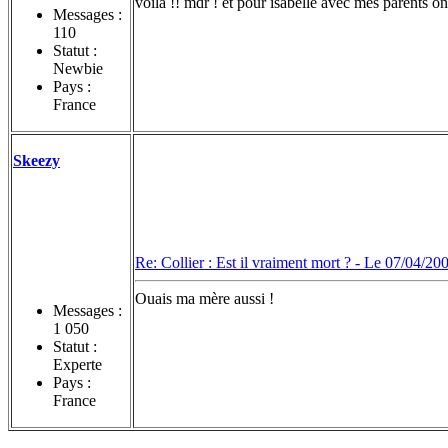
voila !! mdr ! et pour isabelle avec mes parents on
Messages :
110
Statut :
Newbie
Pays :
France
Skeezy
Re: Collier : Est il vraiment mort ? -
Le 07/04/200
Ouais ma mère aussi !
Messages :
1 050
Statut :
Experte
Pays :
France