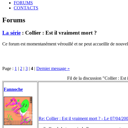
FORUMS
CONTACTS
Forums
La série
: Collier : Est il vraiment mort ?
Ce forum est momentanément vérouillé et ne peut accueillir de nouvell
Page :
1
|
2
|
3
|
4
|
Dernier message »
Fil de la discussion "Collier : Est
Fannoche
Re: Collier : Est il vraiment mort ? -
Le 07/04/200