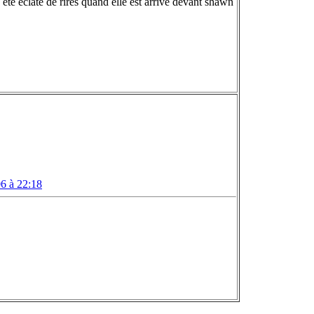
 été eclaté de rires quand elle est arrivé devant shawn
6 à 22:18