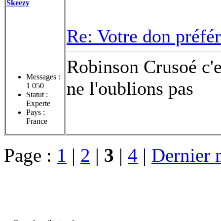
Skeezy
Re: Votre don préfé
Robinson Crusoé c'es
Messages :
ne l'oublions pas
1 050
Statut :
Experte
Pays :
France
Page :
1
|
2
|
3
|
4
|
Dernier 