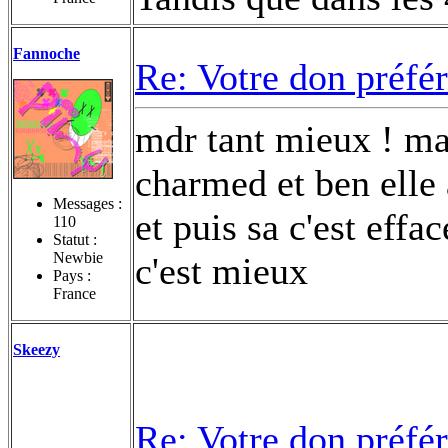
Fannoche
Re: Votre don préfé
mdr tant mieux ! mai
charmed et ben elle 
Messages :
et puis sa c'est effa
110
Statut :
Newbie
c'est mieux
Pays :
France
Skeezy
Re: Votre don préfé