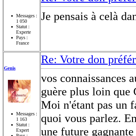
Je pensais à celà d
Messages :
1 050
Statut :
Experte
Pays :
France
Re: Votre don préfé
Genis
vos connaissances a
guère plus loin qu
Moi n'étant pas un f
Messages :
quoi vous parlez. En
1 163
Statut :
une future gagnante
Expert
Pays :