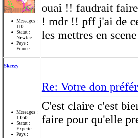
ouai !! faudrait fair
! mdr !! pff j'ai de
Messages :
110
les mettres en scen
Statut :
Newbie
Pays :
France
Skeezy
Re: Votre don préfé
C'est claire c'est b
Messages :
faire pour qu'elle p
1 050
Statut :
Experte
Pays :