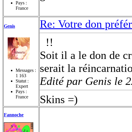
Pays :
France
Re: Votre don préfé
Genis
!!
Soit il a le don de 
serait la réincarna
Messages :
1 163
Edité par Genis le 
Statut :
Expert
Pays :
Skins =)
France
Fannoche