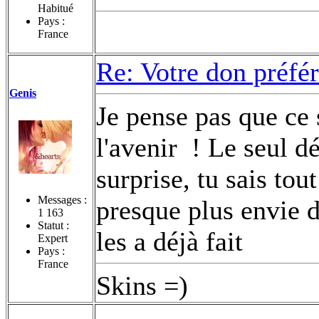
Habitué
Pays :
France
Re: Votre don préfé
Genis
Je pense pas que ce 
l'avenir
! Le seul dé
surprise, tu sais tou
Messages :
presque plus envie de
1 163
Statut :
les a déjà fait
Expert
Pays :
France
Skins =)