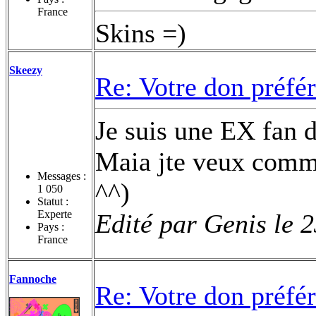
France
Skins =)
Skeezy
Re: Votre don préfé
Je suis une EX fan de
Maia jte veux comme
Messages :
^^)
1 050
Statut :
Experte
Edité par Genis le 
Pays :
France
Fannoche
Re: Votre don préfé