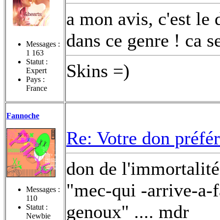
a mon avis, c'est le
dans ce genre ! ca 
Messages :
1 163
Statut :
Skins =)
Expert
Pays :
France
Fannoche
Re: Votre don préfé
don de l'immortalité
"mec-qui -arrive-a-f
Messages :
110
genoux" .... mdr
Statut :
Newbie