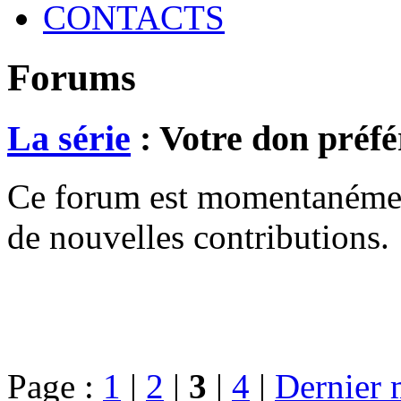
CONTACTS
Forums
La série
: Votre don préfé
Ce forum est momentanément 
de nouvelles contributions.
Page :
1
|
2
|
3
|
4
|
Dernier 