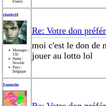
France
charles10
Re: Votre don préfé
moi c'est le don de 
Messages :
jouer au lotto lol
150
Statut :
Newbie
Pays :
Belgique
Fannoche
Re: Votre don préfé