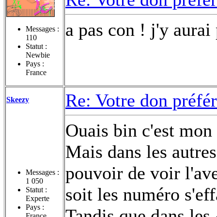
a pas con ! j'y aurai
Messages :
110
Statut :
Newbie
Pays :
France
Re: Votre don préfé
Skeezy
Ouais bin c'est mon
Mais dans les autres 
pouvoir de voir l'ave
Messages :
1 050
soit les numéro s'effa
Statut :
Experte
Pays :
Tandis que dans les
France