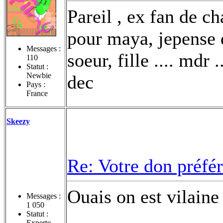
Pareil , ex fan de ch
pour maya, jepense 
Messages :
soeur, fille .... mdr
110
Statut :
Newbie
dec
Pays :
France
Skeezy
Re: Votre don préfé
Ouais on est vilai
Messages :
1 050
Statut :
Experte