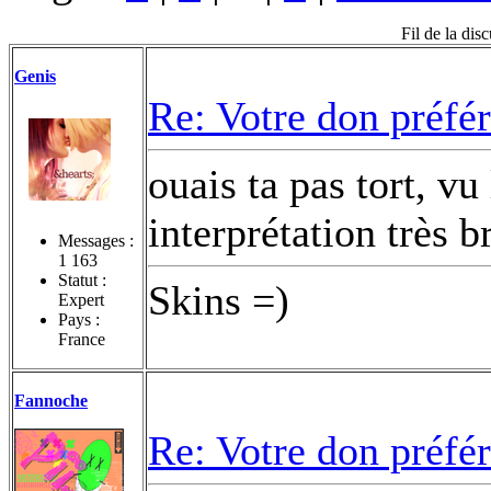
Fil de la dis
Genis
Re: Votre don préfé
ouais ta pas tort, vu
interprétation très b
Messages :
1 163
Statut :
Skins =)
Expert
Pays :
France
Fannoche
Re: Votre don préfé