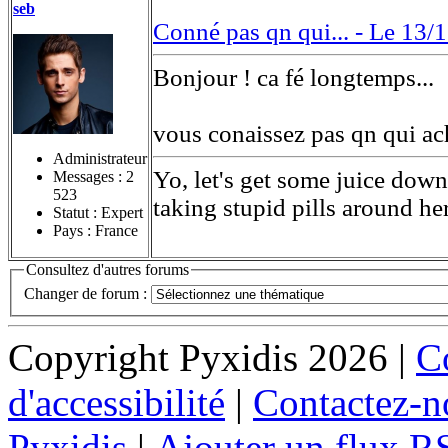
seb
Conné pas qn qui... -
Le 13/1
Bonjour ! ca fé longtemps...
vous conaissez pas qn qui ac
Administrateur
Yo, let's get some juice down
Messages :
2
523
taking stupid pills around he
Statut : Expert
Pays : France
Consultez d'autres forums
Changer de forum :
Copyright Pyxidis 2026 |
Co
d'accessibilité
|
Contactez-n
Pyxidis
|
Ajouter un flux R