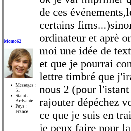
de ces événements,l
certains fims...)sino
ordinateur et aprè o
Momo62
moi une idée de text
et que je pourrai co
lettre timbré que j'i
Messages :
nous 2 (pour l'istan
51
Statut :
rajouter dépéchez vo
Arrivante
Pays :
France
ce que je suis en tr
je peux faire pour 