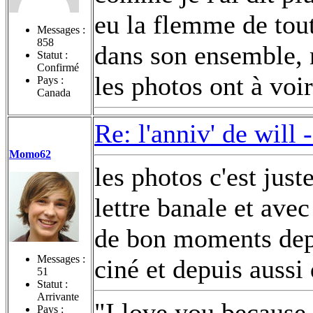
eu la flemme de tout 
Messages :
858
dans son ensemble, 
Statut :
Confirmé
les photos ont à voi
Pays :
Canada
Re: l'anniv' de will 
Momo62
les photos c'est just
lettre banale et avec
de bon moments depu
Messages :
ciné et depuis aussi
51
Statut :
Arrivante
"I love you because
Pays :