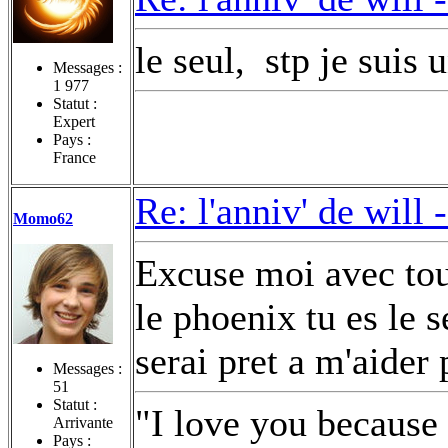
le seul,
stp je suis 
Messages :
1 977
Statut :
Expert
Pays :
France
Re: l'anniv' de will 
Momo62
Excuse moi avec tou
le phoenix tu es le s
serai pret a m'aider 
Messages :
51
Statut :
"I love you because
Arrivante
Pays :