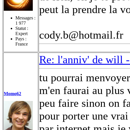
peut la prendre la vo
Messages :
1 977
Statut :
cody.b@hotmail.fr
Expert
Pays :
France
Re: l'anniv' de will 
tu pourrai menvoyer
m'en faurai au plus 
Momo62
peu faire sinon on f
pour porter une vrai 
par internet mais j