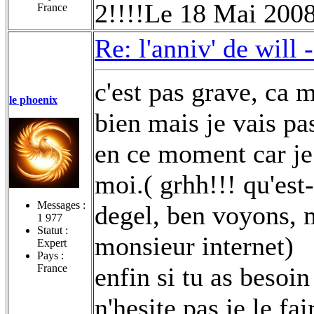
2!!!!Le 18 Mai 200
France
Re: l'anniv' de will 
c'est pas grave, ca m
le phoenix
bien mais je vais p
en ce moment car je t
moi.( grhh!!! qu'est-
Messages :
degel, ben voyons, m
1 977
Statut :
monsieur internet)
Expert
Pays :
France
enfin si tu as besoin
n'hesite pas je le fa