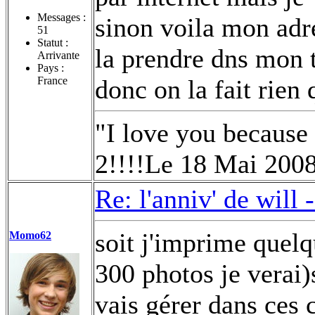
Messages :
sinon voila mon adre
51
Statut :
la prendre dns mon 
Arrivante
Pays :
France
donc on la fait rien
"I love you because
2!!!!Le 18 Mai 200
Re: l'anniv' de will 
soit j'imprime quelq
Momo62
300 photos je verai)
vais gérer dans ces cs