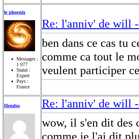
le phoenix
Re: l'anniv' de will 
ben dans ce cas tu cé
comme ca tout le mo
Messages :
1 977
veulent participer ce
Statut :
Expert
Pays :
France
Re: l'anniv' de will 
Hendos
wow, il s'en dit des 
comme je l'ai dit plu