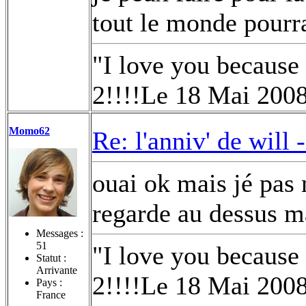
tout le monde pourra
"I love you because
2!!!!Le 18 Mai 200
Momo62
Re: l'anniv' de will 
ouai ok mais jé pas 
regarde au dessus m
Messages :
51
"I love you because
Statut :
Arrivante
2!!!!Le 18 Mai 200
Pays :
France