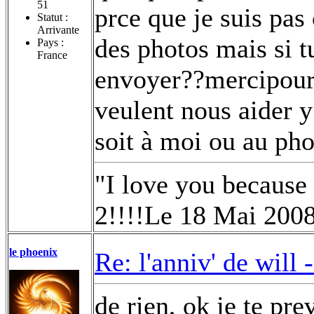
51
prce que je suis pas 
Statut :
Arrivante
des photos mais si t
Pays :
France
envoyer??mercipour 
veulent nous aider 
soit à moi ou au ph
"I love you because
2!!!!Le 18 Mai 200
le phoenix
Re: l'anniv' de will 
de rien, ok je te pr