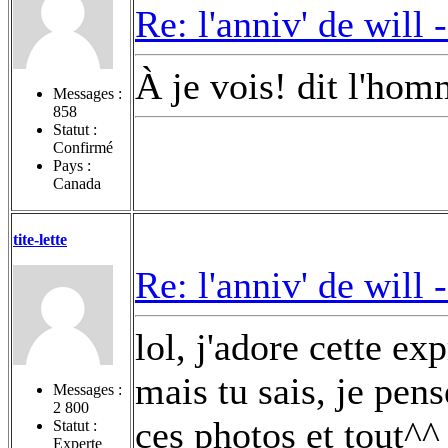
Re: l'anniv' de will 
À je vois! dit l'hom
Messages :
858
Statut :
Confirmé
Pays :
Canada
tite-lette
Re: l'anniv' de will 
lol, j'adore cette ex
mais tu sais, je pens
Messages :
2 800
ces photos et tout^^
Statut :
Experte