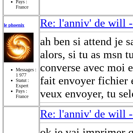
Pays :
France
Re: l'anniv' de will 
le phoenix
ah ben si attend je sa
alors, si tu as msn t
converse avec moi et
Messages :
1 977
fait envoyer fichier 
Statut :
Expert
veux envoyer, tu sele
Pays :
France
Re: l'anniv' de will 
ok je vai imprimer 