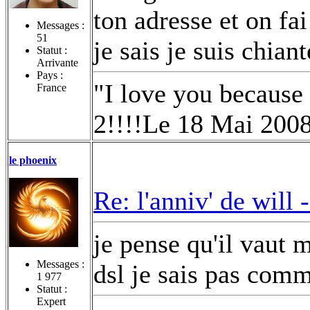
ton adresse et on f
Messages :
51
je sais je suis chiant
Statut :
Arrivante
Pays :
"I love you because
France
2!!!!Le 18 Mai 200
le phoenix
Re: l'anniv' de will 
je pense qu'il vaut 
Messages :
dsl je sais pas comm
1 977
Statut :
Expert