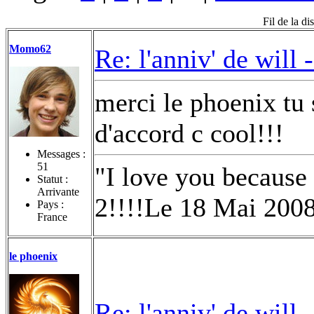
Fil de la di
Momo62
Re: l'anniv' de will 
merci le phoenix tu s
d'accord c cool!!!
Messages :
51
"I love you because
Statut :
Arrivante
2!!!!Le 18 Mai 200
Pays :
France
le phoenix
Re: l'anniv' de will 