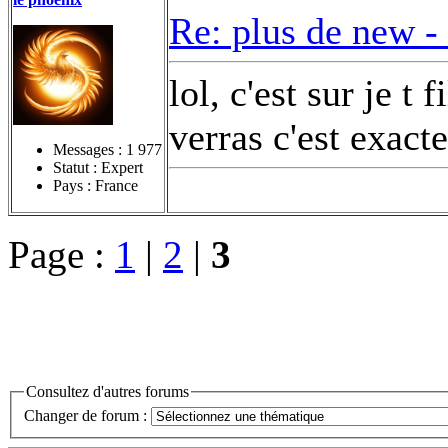
Re: plus de new -
lol, c'est sur je t 
verras c'est exac
Messages :
1 977
Statut : Expert
Pays : France
Page :
1
|
2
|
3
Consultez d'autres forums
Changer de forum :