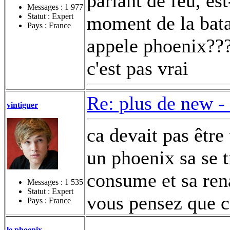
parlant de feu, es
Messages :
1 977
Statut : Expert
moment de la batai
Pays : France
appele phoenix??? 
c'est pas vrai
Re: plus de new -
vintiguer
ca devait pas être
un phoenix sa se 
consume et sa renai
Messages :
1 535
Statut : Expert
vous pensez que c
Pays : France
le phoenix