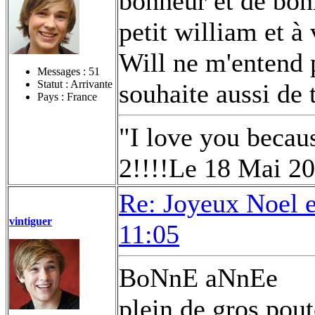
bonheur et de bon
petit william et à
Will ne m'entend p
Messages :
51
Statut : Arrivante
souhaite aussi de 
Pays : France
"I love you becau
2!!!!Le 18 Mai 2
Re: Joyeux Noel 
vintiguer
11:05
BoNnE aNnEe
plein de gros pout