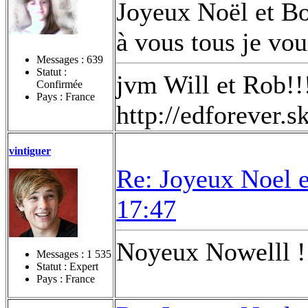
Joyeux Noël et Bo
à vous tous je vou
Messages :
639
Statut :
jvm Will et Rob!!
Confirmée
Pays : France
http://edforever.
vintiguer
Re: Joyeux Noel 
17:47
Noyeux Nowelll !
Messages :
1 535
Statut : Expert
Pays : France