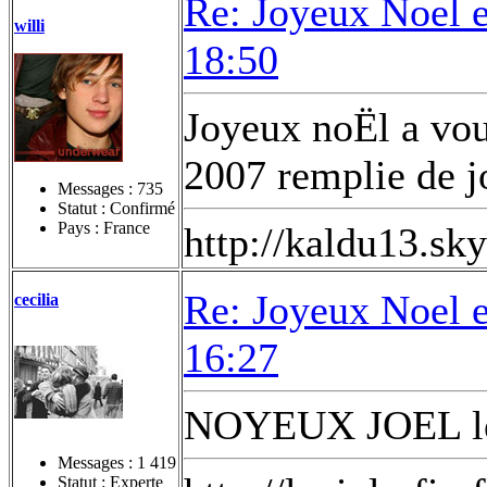
Re: Joyeux Noel 
willi
18:50
Joyeux noËl a vo
2007 remplie de j
Messages :
735
Statut : Confirmé
Pays : France
http://kaldu13.sky
Re: Joyeux Noel 
cecilia
16:27
NOYEUX JOEL les 
Messages :
1 419
Statut : Experte