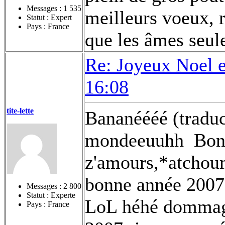
Messages :
1 535
meilleurs voeux, r
Statut : Expert
Pays : France
que les âmes seule
Re: Joyeux Noel 
16:08
tite-lette
Bananéééé (traduc
mondeeuuhh
Bonn
z'amours,*atchoum
bonne année 2007
Messages :
2 800
Statut : Experte
LoL héhé dommage
Pays : France