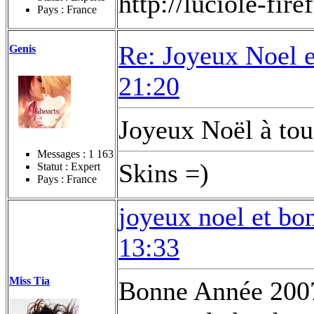
http://luciole-fi
Pays : France
Re: Joyeux Noel 
Genis
21:20
Joyeux Noël à to
Messages :
1 163
Skins =)
Statut : Expert
Pays : France
joyeux noel et bo
13:33
Miss Tia
Bonne Année 2007