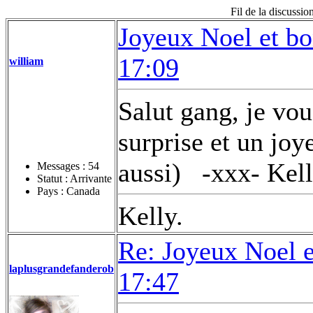
Fil de la discussi
Joyeux Noel et b
17:09
william
Salut gang, je vo
surprise et un joy
aussi)
-xxx- Kel
Messages :
54
Statut : Arrivante
Pays : Canada
Kelly.
Re: Joyeux Noel 
laplusgrandefanderob
17:47