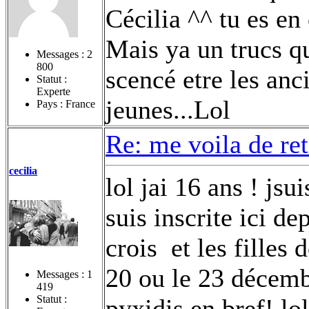
Cécilia ^^ tu es e
Mais ya un trucs q
Messages :
2
800
scencé etre les anci
Statut :
Experte
jeunes...Lol
Pays : France
Re: me voila de re
cecilia
lol jai 16 ans ! jsu
suis inscrite ici d
crois
et les filles 
20 ou le 23 décemb
Messages :
1
419
Statut :
pyxidis en bref! lol