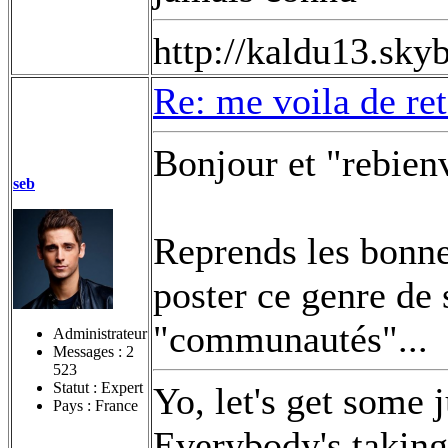
http://kaldu13.skyb
Re: me voila de re
Bonjour et "rebien
seb
Reprends les bonne
poster ce genre de 
"communautés"...
Administrateur
Messages :
2
523
Statut : Expert
Yo, let's get some 
Pays : France
Everybody's taking 