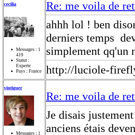
Re: me voila de re
cecilia
ahhh lol ! ben diso
derniers temps
dev
simplement qq'un n'
Messages :
1
419
Statut :
Experte
http://luciole-fi
Pays : France
vintiguer
Re: me voila de re
Je disais justement 
anciens étais deve
Messages :
1