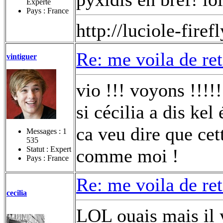
Experte
Pays : France
http://luciole-fi
Re: me voila de re
vintiguer
vio !!! voyons !!!!!
si cécilia a dis kel
ca veu dire que cet
Messages :
1
535
Statut : Expert
comme moi !
Pays : France
Re: me voila de re
cecilia
LOL ouais mais il 