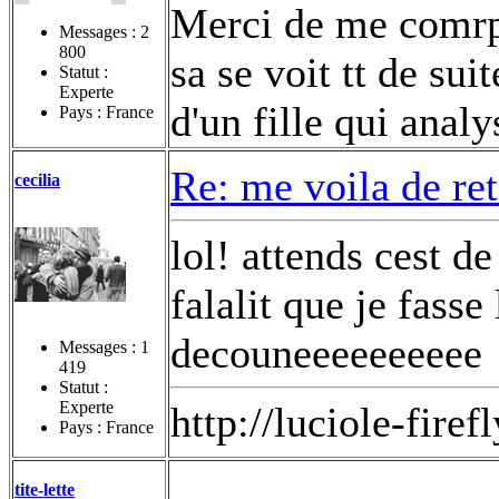
Merci de me comrp
Messages :
2
800
sa se voit tt de sui
Statut :
Experte
d'un fille qui analy
Pays : France
Re: me voila de re
cecilia
lol! attends cest d
falalit que je fass
decouneeeeeeeeee
Messages :
1
419
Statut :
Experte
http://luciole-fi
Pays : France
tite-lette