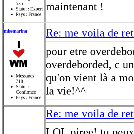
maintenant !
535
Statut : Expert
Pays : France
Re: me voila de re
missmarina
pour etre overdebor
overdeborded, c un 
qu'on vient là a mo
Messages :
718
Statut :
la vie!^^
Confirmée
Pays : France
Re: me voila de re
LOL piree! tu peux 