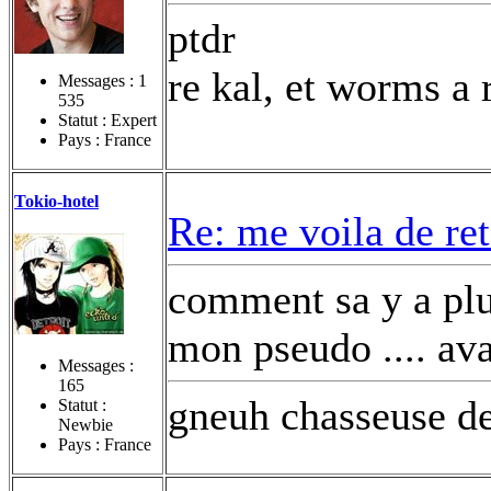
ptdr
re kal, et worms a 
Messages :
1
535
Statut : Expert
Pays : France
Tokio-hotel
Re: me voila de re
comment sa y a plus
mon pseudo .... av
Messages :
165
gneuh chasseuse d
Statut :
Newbie
Pays : France