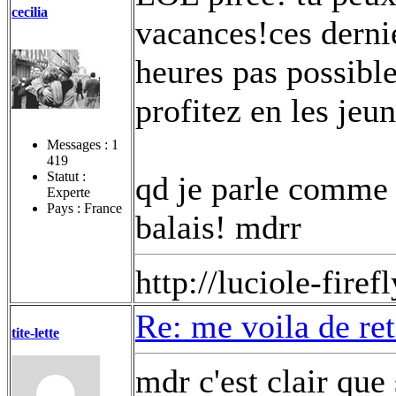
cecilia
vacances!ces derni
heures pas possible
profitez en les jeun
Messages :
1
419
Statut :
qd je parle comme c
Experte
Pays : France
balais! mdrr
http://luciole-fi
Re: me voila de re
tite-lette
mdr c'est clair que