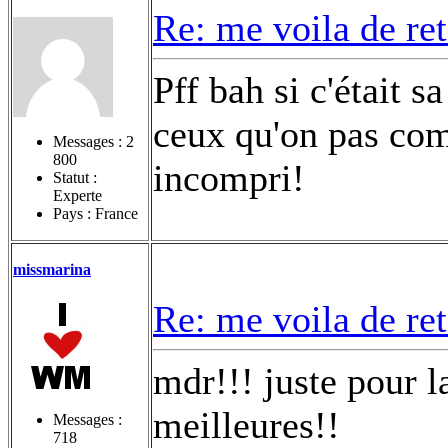
Re: me voila de re
Pff bah si c'était s
ceux qu'on pas com
Messages :
2
800
incompri!
Statut :
Experte
Pays : France
missmarina
Re: me voila de re
mdr!!! juste pour l
meilleures!!
Messages :
718