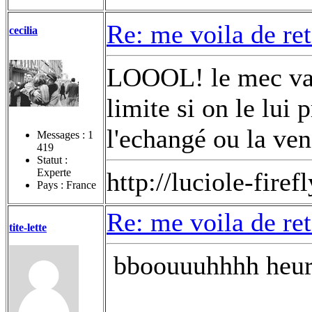
Re: me voila de re
cecilia
LOOOL! le mec vac
limite si on le lui 
l'echangé ou la ve
Messages :
1
419
Statut :
Experte
http://luciole-fi
Pays : France
Re: me voila de re
tite-lette
bboouuuhhhh heures