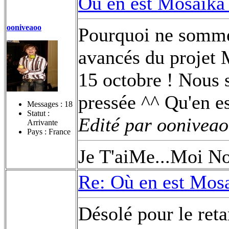
Où en est Mosaïka
ooniveaoo
Pourquoi ne somme
avancés du projet M
15 octobre ! Nous 
pressée ^^ Qu'en es
Messages :
18
Statut :
Edité par ooniveao
Arrivante
Pays : France
Je T'aiMe...Moi No
Re: Où en est Mos
Désolé pour le ret