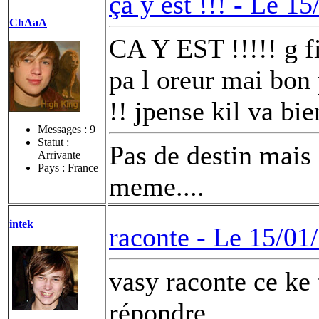
ça y est !!! -
Le 15
ChAaA
CA Y EST !!!!! g fi
pa l oreur mai bon 
!! jpense kil va bie
Messages :
9
Statut :
Pas de destin mais
Arrivante
Pays : France
meme....
intek
raconte -
Le 15/01
vasy raconte ce ke 
répondre