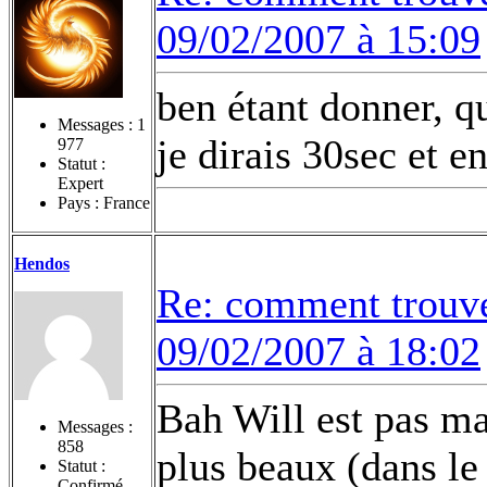
09/02/2007 à 15:09
ben étant donner, qu
Messages :
1
je dirais 30sec et e
977
Statut :
Expert
Pays : France
Hendos
Re: comment trouv
09/02/2007 à 18:02
Bah Will est pas ma
Messages :
858
plus beaux (dans le
Statut :
Confirmé