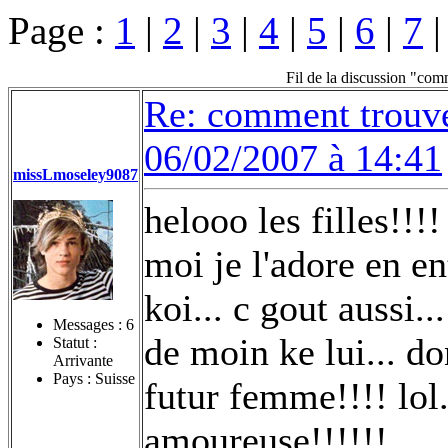
Page :
1
|
2
|
3
|
4
|
5
|
6
|
7
Fil de la discussion "co
Re: comment trouv
06/02/2007 à 14:41
missLmoseley9087
helooo les filles!!!
moi je l'adore en ent
koi... c gout aussi.
Messages :
6
de moin ke lui... do
Statut :
Arrivante
Pays : Suisse
futur femme!!!! lol
amoureuse!!!!!!