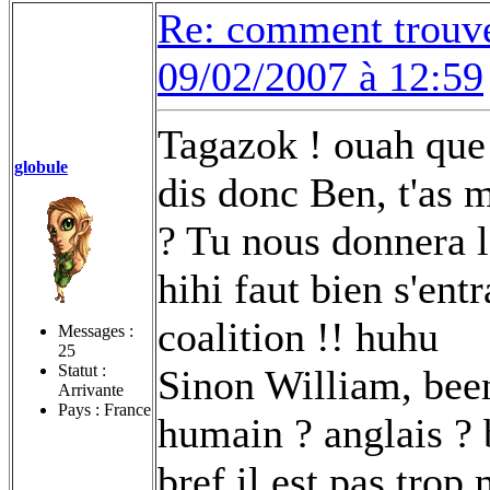
Re: comment trouv
09/02/2007 à 12:59
Tagazok ! ouah que
globule
dis donc Ben, t'as 
? Tu nous donnera l
hihi faut bien s'ent
coalition !! huhu
Messages :
25
Statut :
Sinon William, beenn
Arrivante
Pays : France
humain ? anglais ? 
bref il est pas trop