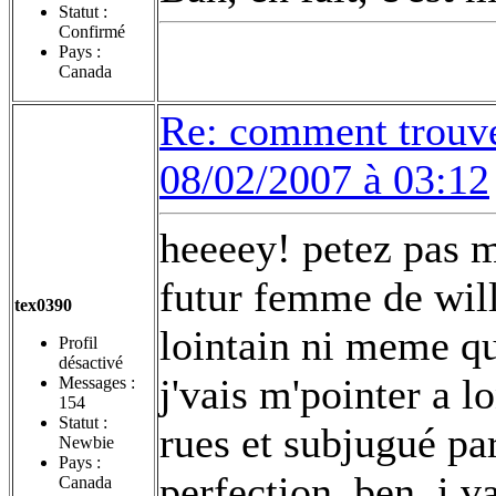
Statut :
Confirmé
Pays :
Canada
Re: comment trouv
08/02/2007 à 03:12
heeeey! petez pas ma
futur femme de will 
tex0390
lointain ni meme qui
Profil
désactivé
j'vais m'pointer a lo
Messages :
154
Statut :
rues et subjugué pa
Newbie
Pays :
perfection, ben, i 
Canada