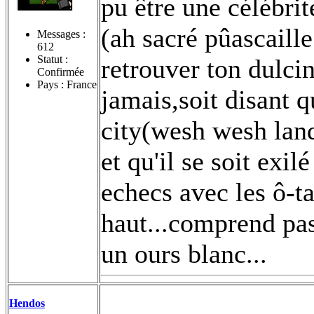
pu être une célébri
(ah sacré pûascaille
Messages :
612
Statut :
retrouver ton dulci
Confirmée
Pays : France
jamais,soit disant q
city(wesh wesh land
et qu'il se soit exi
echecs avec les ô-ta
haut...comprend pas
un ours blanc...
Hendos