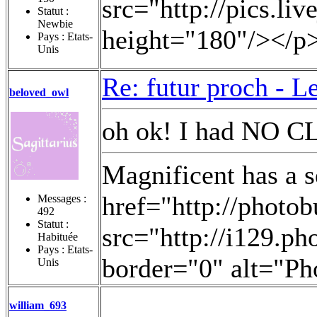
src="http://pics.li
Statut :
Newbie
height="180"/></p
Pays : Etats-
Unis
Re: futur proch -
Le
beloved_owl
oh ok! I had NO C
Magnificent has a 
href="http://photo
Messages :
492
Statut :
src="http://i129.
Habituée
Pays : Etats-
border="0" alt="Ph
Unis
william_693