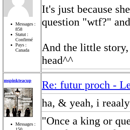
It's just because s
question "wtf?" and
Messages :
858
Statut :
Confirmé
And the little story,
Pays :
Canada
head^^
mspinkteacup
Re: futur proch -
Le
ha, & yeah, i reaaly
"Once a king or qu
Messages :
150