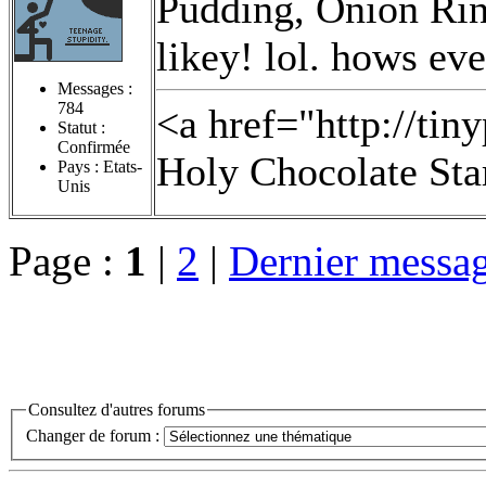
Pudding, Onion Rings
likey! lol. hows ev
Messages :
784
<a href="http://ti
Statut :
Confirmée
Holy Chocolate Star
Pays : Etats-
Unis
Page :
1
|
2
|
Dernier messa
Consultez d'autres forums
Changer de forum :