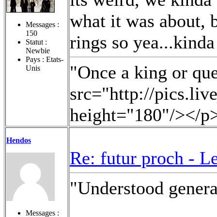
what it was about, 
Messages :
150
rings so yea...kinda
Statut :
Newbie
Pays : Etats-
"Once a king or qu
Unis
src="http://pics.li
height="180"/></p
Hendos
Re: futur proch -
Le
"Understood genera
Messages :