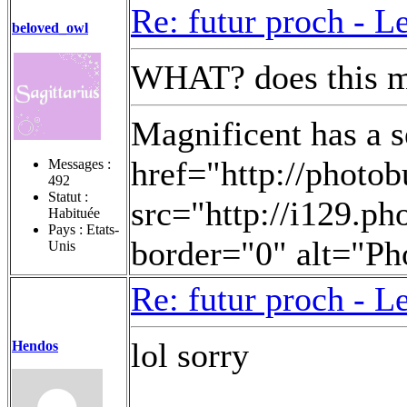
Re: futur proch -
Le
beloved_owl
WHAT? does this m
Magnificent has a 
href="http://photo
Messages :
492
Statut :
src="http://i129.
Habituée
Pays : Etats-
border="0" alt="Ph
Unis
Re: futur proch -
Le
lol sorry
Hendos