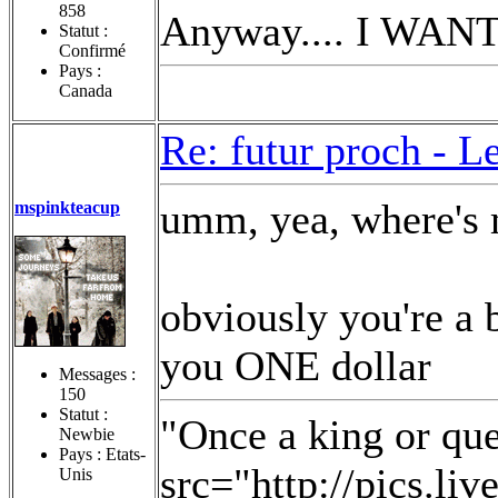
858
Anyway.... I WANT
Statut :
Confirmé
Pays :
Canada
Re: futur proch -
Le
umm, yea, where
mspinkteacup
obviously you're a 
you ONE dollar
Messages :
150
Statut :
"Once a king or qu
Newbie
Pays : Etats-
src="http://pics.li
Unis