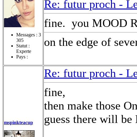
Re: futur proch -
Le
fine.
you MOOD RU
Messages :
3
on the edge of seven
305
Statut :
Experte
Pays :
Re: futur proch -
Le
fine,
then make those O
guess there will b
mspinkteacup