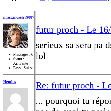
missLmoseley9087
futur proch -
Le 16
serieux sa sera pa ds
lol
Messages :
6
Statut :
Arrivante
Pays : Suisse
Hendos
Re: futur proch -
Le
... pourquoi tu rép