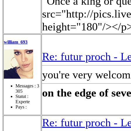
"Once a king or qu
src="http://pics.li
height="180"/></p
william_693
Re: futur proch -
Le
you're very welcom
Messages :
3
on the edge of seve
305
Statut :
Experte
Pays :
Re: futur proch -
Le