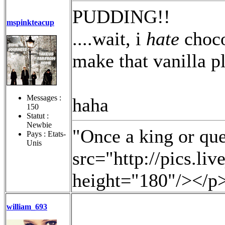
PUDDING!!
mspinkteacup
....wait, i
hate
choco
make that vanilla p
Messages :
haha
150
Statut :
Newbie
"Once a king or qu
Pays : Etats-
Unis
src="http://pics.li
height="180"/></p
william_693