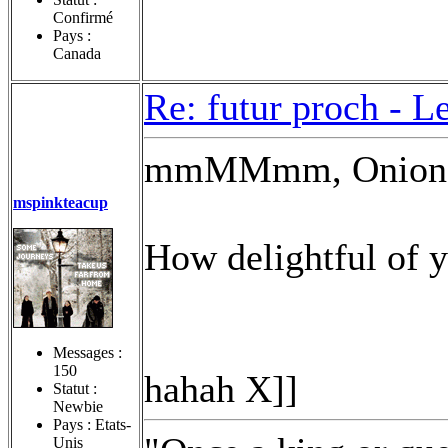
Confirmé
Pays :
Canada
Re: futur proch -
Le
mmMMmm, Onion 
mspinkteacup
How delightful of y
Messages :
150
hahah X]]
Statut :
Newbie
Pays : Etats-
Unis