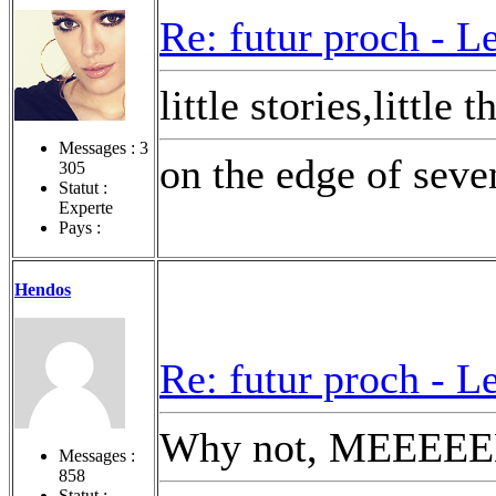
Re: futur proch -
Le
little stories,lit
Messages :
3
on the edge of seven
305
Statut :
Experte
Pays :
Hendos
Re: futur proch -
Le
Why not, MEEEE
Messages :
858
Statut :