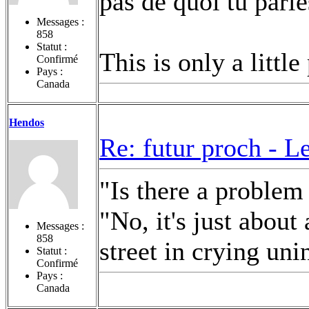
pas de quoi tu parle
Messages :
858
Statut :
This is only a litt
Confirmé
Pays :
Canada
Hendos
Re: futur proch -
Le
"Is there a problem 
"No, it's just about
Messages :
858
street in crying uni
Statut :
Confirmé
Pays :
Canada