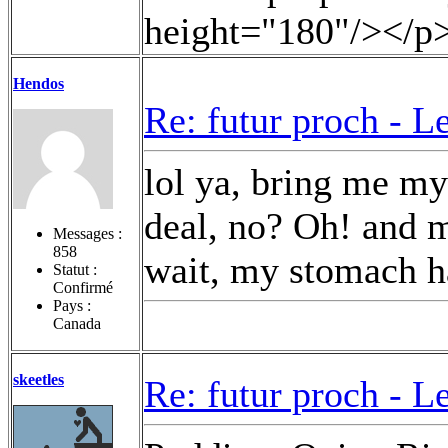
height="180"/></p
Hendos
Re: futur proch -
Le
lol ya, bring me my
deal, no? Oh! and ma
Messages :
858
wait, my stomach ha
Statut :
Confirmé
Pays :
Canada
skeetles
Re: futur proch -
Le