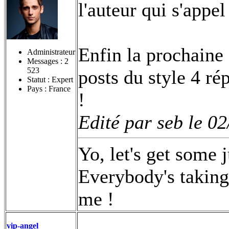
l'auteur qui s'appe
Enfin la prochaine f
Administrateur
Messages :
2
523
posts du style 4 ré
Statut : Expert
Pays : France
!
Edité par seb le 0
Yo, let's get some 
Everybody's taking 
me !
vip-angel