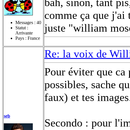
bah, sinon, tant pis
comme ça que j'ai 
Messages :
40
juste "william mose
Statut :
Arrivante
Pays : France
Re: la voix de Wil
Pour éviter que ca
possibles, sache que
faux) et tes images
seb
Secondo : pour l'im