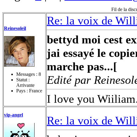
Fil de la dis
Re: la voix de Wil
Reinesoleil
bettyd moi cest exa
jai essayé le copi
marche pas...[
Messages :
8
Edité par Reinesol
Statut :
Arrivante
Pays : France
I love you Wiiliam...
vip-angel
Re: la voix de Wil